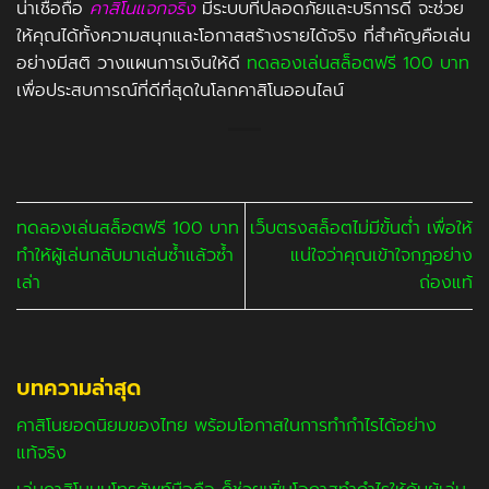
น่าเชื่อถือ
คาสิโนแจกจริง
มีระบบที่ปลอดภัยและบริการดี จะช่วย
ให้คุณได้ทั้งความสนุกและโอกาสสร้างรายได้จริง ที่สำคัญคือเล่น
อย่างมีสติ วางแผนการเงินให้ดี
ทดลองเล่นสล็อตฟรี 100 บาท
เพื่อประสบการณ์ที่ดีที่สุดในโลกคาสิโนออนไลน์
ทดลองเล่นสล็อตฟรี 100 บาท
เว็บตรงสล็อตไม่มีขั้นต่ำ เพื่อให้
ทำให้ผู้เล่นกลับมาเล่นซ้ำแล้วซ้ำ
แน่ใจว่าคุณเข้าใจกฎอย่าง
เล่า
ถ่องแท้
บทความล่าสุด
คาสิโนยอดนิยมของไทย พร้อมโอกาสในการทำกำไรได้อย่าง
แท้จริง