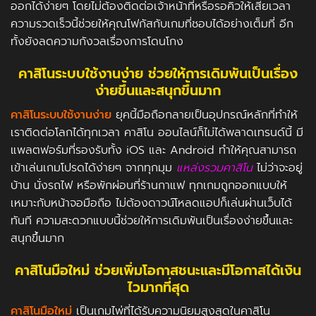
ออกได้ง่ายๆ โดยไม่ต้องติดต่อเจ้าหน้าที่หรือรอคิวให้เสียเวลา
ความรวดเร็วนี้ช่วยให้คุณโฟกัสกับเกมที่ชอบได้อย่างเต็มที่ อีก
ทั้งยังลดความกังวลเรื่องการโดนโกง
คาสิโนระบบใช้งานง่าย ช่วยให้การเดิมพันเป็นเรื่อง
ง่ายขึ้นและสนุกขึ้นมาก
คาสิโนระบบใช้งานง่าย
ยุคนี้มือถือกลายเป็นอุปกรณ์หลักที่ทำให้
เราติดต่อโลกได้ทุกเวลา คาสิโน ออนไลน์ก็ไม่ได้พลาดเทรนด์นี้ มี
แพลตฟอร์มที่รองรับทั้ง iOS และ Android ทำให้คุณสามารถ
เข้าเล่นเกมโปรดได้ง่ายๆ จากทุกมุม
แหล่งรวมคาสิโน
ไม่ว่าจะอยู่
บ้าน นั่งรถไฟ หรือพักผ่อนที่ร้านกาแฟ ทุกเกมถูกออกแบบให้
เหมาะกับหน้าจอมือถือ ไม่ต้องดาวน์โหลดแอปก็เล่นผ่านเว็บได้
ทันที ความสะดวกแบบนี้ช่วยให้การเดิมพันเป็นเรื่องง่ายขึ้นและ
สนุกขึ้นมาก
คาสิโนมือใหม่ ช่วยเพิ่มโอกาสชนะและมีโอกาสได้เงิน
ไวมากที่สุด
คาสิโนมือใหม่
เป็นเกมไพ่ที่ได้รับความนิยมสูงสุดในคาสิโน