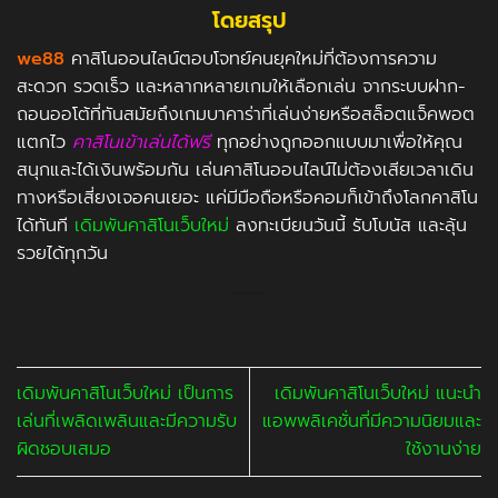
โดยสรุป
we88
คาสิโนออนไลน์ตอบโจทย์คนยุคใหม่ที่ต้องการความ
สะดวก รวดเร็ว และหลากหลายเกมให้เลือกเล่น จากระบบฝาก-
ถอนออโต้ที่ทันสมัยถึงเกมบาคาร่าที่เล่นง่ายหรือสล็อตแจ็คพอต
แตกไว
คาสิโนเข้าเล่นได้ฟรี
ทุกอย่างถูกออกแบบมาเพื่อให้คุณ
สนุกและได้เงินพร้อมกัน เล่นคาสิโนออนไลน์ไม่ต้องเสียเวลาเดิน
ทางหรือเสี่ยงเจอคนเยอะ แค่มีมือถือหรือคอมก็เข้าถึงโลกคาสิโน
ได้ทันที
เดิมพันคาสิโนเว็บใหม่
ลงทะเบียนวันนี้ รับโบนัส และลุ้น
รวยได้ทุกวัน
เดิมพันคาสิโนเว็บใหม่ เป็นการ
เดิมพันคาสิโนเว็บใหม่ แนะนำ
เล่นที่เพลิดเพลินและมีความรับ
แอพพลิเคชั่นที่มีความนิยมและ
ผิดชอบเสมอ
ใช้งานง่าย