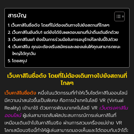
สารบัญ
เว็บคาสิโนชื่อดัง โดยที่ไม่ต้องเดินทางไปยังสถานที่ไกลๆ
เว็บคาสิโนอันดับ1 แต่ยังได้รับผลตอบแทนที่น่าตื่นเต้นอีกด้วย
เว็บคาสิโนแท้ ยังเป็นการร่วมมือในการอนุรักษ์โลกใบนี้ไปด้วย
เว็บคาสิโน คุณจะต้องเริ่มสมัครและลองเล่นให้คุณสามารถชนะ
ใหญ่ได้ทุกวัน
โดยสรุป
เว็บคาสิโนชื่อดัง โดยที่ไม่ต้องเดินทางไปยังสถานที่
ไกลๆ
เว็บคาสิโนชื่อดัง
หนึ่งในนวัตกรรมที่ทำให้เว็บไซต์คาสิโนออนไลน์
มีความน่าสนใจขึ้นเป็นพิเศษ คือการนำเทคโนโลยี VR (Virtual
Reality) เข้ามาใช้ ด้วยการพัฒนาเทคโนโลยี VR
เว็บตรงคาสิโน
ออนไลน์
ผู้เล่นสามารถสัมผัสประสบการณ์การเล่นคาสิโนที่
เหมือนเดินเข้าไปในคาสิโนจริง ผ่านการสวมเครื่องแม่ข่าย VR
โลกเสมือนจริงนี้ทำให้ผู้เล่นสามารถมองเห็นและโต้ตอบกับเจ้าโต๊ะ