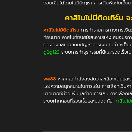
ถอนเงินได้โดยไม่มีปัญหา การเดิมพันกับเว็บต
คาสิโนไม่มีติดเทิร์น
คาสิโนไม่มีติดเทิร์น
การทำรายการทางการเงินระห
ก่อนมาก คาสิโนที่ทันสมัยหลายแห่งเสนอบริ
ต้องกังวลเกี่ยวกับปัญหาการเงิน ไม่ว่าจะเป็น
g2g123
ระบบการทำธุรกรรมที่ดีและรวดเร็วเป็น
we88
หากคุณกำลังสงสัยว่าจะเลือกเล่นและส
และความสนุกสนานในการเล่น การเลือกเว็บคาสิ
มากมายที่ช่วยเพิ่มมูลค่าในการเล่น การเลือกเ
ระบบฝากถอนที่รวดเร็วและปลอดภัย
คาสิโนไม่