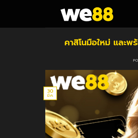
ข้าม
ไป
ยัง
เนื้อหา
คาสิโนมือใหม่ และพ
PO
30
มี.ค.