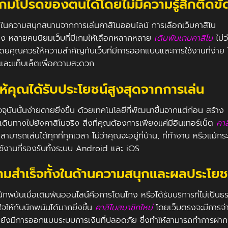
เกมโปรดของตนได้โดยไม่มีความรู้สึกติดขั
นความสนุกสนานจากการเล่นคาสิโนออนไลน์ การเลือกเว็บคาสิโน
่างยิ่ง หลายคนนิยมเว็บที่มีเกมให้เลือกหลากหลาย
เดิมพันเกมคาสิโน
ไม่ว
 โดยคุณควรให้ความสำคัญกับเว็บที่มีการออกแบบและการใช้งานที่ง่าย ไ
อและแท็บเล็ตเพื่อความสะดวก
ทำให้คุณได้รับประโยชน์สูงสุดจากการเล่น
ุบันนั้นง่ายดายยิ่งขึ้น ด้วยเทคโนโลยีที่พัฒนาขึ้นจากแต่ก่อน สร้าง
าเดินทางไปยังคาสิโนจริง สิ่งที่คุณต้องการเพียงแค่มีอินเทอร์เน็ต
คาส
รถเล่นได้ทุกที่ทุกเวลา ไม่ว่าคุณจะอยู่ที่บ้าน, ที่ทำงาน หรือแม้กระ
้งานที่รองรับทั้งระบบ Android และ iOS
วามสำเร็จทั้งในด้านความสนุกและผลประโยช
พนันเมื่อเดิมพันออนไลน์คือการโดนโกง หรือได้รับบริการที่ไม่เป็นธ
จให้กับนักพนันได้มากยิ่งขึ้น
คาสิโนสมาชิกใหม่
โดยเว็บตรงจะมีการจ่
บตรงยังมีการออกแบบระบบการเงินที่ปลอดภัย ซึ่งทำให้สามารถทำการฝาก