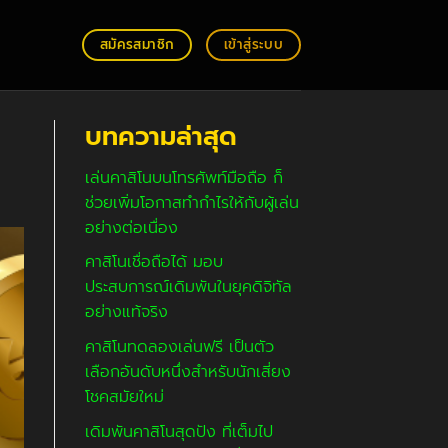
สมัครสมาชิก
เข้าสู่ระบบ
บทความล่าสุด
เล่นคาสิโนบนโทรศัพท์มือถือ ก็
ช่วยเพิ่มโอกาสทำกำไรให้กับผู้เล่น
อย่างต่อเนื่อง
คาสิโนเชื่อถือได้ มอบ
ประสบการณ์เดิมพันในยุคดิจิทัล
อย่างแท้จริง
คาสิโนทดลองเล่นฟรี เป็นตัว
เลือกอันดับหนึ่งสำหรับนักเสี่ยง
โชคสมัยใหม่
เดิมพันคาสิโนสุดปัง ที่เต็มไป