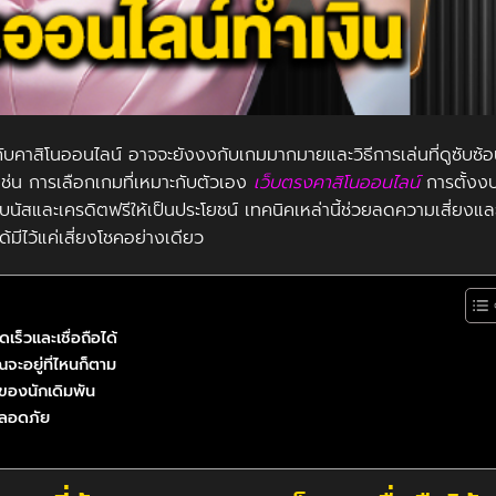
ต้นกับคาสิโนออนไลน์ อาจจะยังงงกับเกมมากมายและวิธีการเล่นที่ดูซับซ้
 เช่น การเลือกเกมที่เหมาะกับตัวเอง
เว็บตรงคาสิโนออนไลน์
การตั้งง
บนัสและเครดิตฟรีให้เป็นประโยชน์ เทคนิคเหล่านี้ช่วยลดความเสี่ยงแล
้มีไว้แค่เสี่ยงโชคอย่างเดียว
ร็วและเชื่อถือได้
ณจะอยู่ที่ไหนก็ตาม
งของนักเดิมพัน
งปลอดภัย