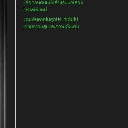
เลือกอันดับหนึ่งสำหรับนักเสี่ยง
โชคสมัยใหม่
เดิมพันคาสิโนสุดปัง ที่เต็มไป
ด้วยความสุขและความตื่นเต้น