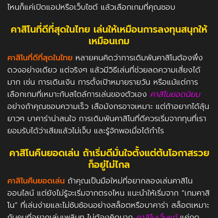
ไหนก็แค่เปิดแอปหรือเว็บไซต์ แล้วเลือกเกมที่คุณชอบ
คาสิโนที่ดีที่สุดในไทย เล่นให้เหมือนการลงทุนสนุกให้
เหมือนเกม
คาสิโนที่ดีที่สุดในไทย
หลายคนคิดว่าการเดิมพันคาสิโนต้องพึ่ง
ดวงอย่างเดียว แต่จริงๆ แล้วมีวิธีเล่นที่ช่วยลดความเสี่ยงได้
มาก เช่น การเดินเงิน การตั้งเป้าหมายรายวัน หรือแม้แต่การ
เลือกเกมที่เหมาะกับสไตล์การเล่นของตัวเอง
คาสิโนยอดนิยม
อย่างถ้าคุณชอบความเร็ว เสือมังกรอาจเหมาะ แต่ถ้าอยากได้ลุ้น
ยาวๆ บาคาร่าน่าสนใจ การเดิมพันคาสิโนที่ดีควรเริ่มจากทุนที่เรา
ยอมรับได้ว่าเสียแล้วไม่เจ็บ และรู้จักพอเมื่อได้กำไร
คาสิโนคืนยอดเล่น ถ้าเริ่มดีมั่นใจตั้งแต่ต้นโอกาสรวย
ก็อยู่ไม่ไกล
คาสิโนคืนยอดเล่น
ถ้าคุณเป็นมือใหม่ที่อยากลองเล่นคาสิโน
ออนไลน์ แต่ยังไม่รู้จะเริ่มจากตรงไหน แนะนำให้เริ่มจาก “เกมคาสิ
โน” ที่เล่นง่ายและไม่ซับซ้อนอย่างสล็อตหรือบาคาร่า สล็อตเหมาะ
กับคนที่อยากเล่นเพลินๆ ไม่ต้องคิดมาก
คาสิโนเว็บแท้
แค่กด