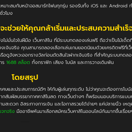
เหมาะสมกับหน้าจอสมาร์ทโฟนทุกรุ่น รองรับทั้ง iOS และ Android ท
ั่วโมง
่าจะช่วยให้คุณกล้าเริ่มและประสบความสำเร็
ไม่มั่นใจในฝีมือ เว็บคาสิโน ที่มีระบบทดลองเล่นฟรี ถือว่าเป็นไม้เด็ดที
เสี่ยงเงินจริง คุณสามารถลองเลือกเล่นเกมยอดนิยมด้วยเครดิตฟรีที่เว
ือดูจังหวะออกรางวัลก่อนตัดสินใจฝากเงินจริง ที่สำคัญระบบทดล
การ
1688 สล็อต
ทั้งกราฟิก เสียง โบนัส และการวางเดิมพัน
โดยสรุป
ิเศษและประสบการณ์ดีๆ ให้กับผู้เล่นทุกระดับ ไม่ว่าคุณจะต้องการโบนั
ยากสัมผัสบรรยากาศคาสิโนสด ทางเว็บต่างๆ ก็พร้อมมอบบริการแบบ
วามสะดวก อิสระทางการเงิน และโอกาสรวยได้ง่ายๆ แค่ปลายนิ้ว เหต
แจกจริง
มืออาชีพหันมาเลือกสมัครเว็บคาสิโนออนไลน์กันมากขึ้นเรื่อย