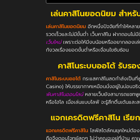
เล่นคาสิโนยอดนิยม สำหรั
เล่นคาสิโนยอดนิยม
อีกหนึ่งปัจจัยที่ทำให้หล
รวดเร็วและไม่มีขั้นต่ำ เว็บคาสิโน ฝากถอนไม่ม
เว็บใหม่
เพราะต่อให้มีงบน้อยหรืออยากลองเล่นเ
กังวลเรื่องยอดขั้นต่ำหรือเงื่อนไขซับซ้อน
คาสิโนระบบออโต้ รับรอ
คาสิโนระบบออโต้
กระแสคาสิโนสดกำลังเป็นที่พ
Casino) ให้บรรยากาศเหมือนนั่งอยู่ในบ่อนจริง
พันคาสิโนออนไลน์
หลายเว็บยังสามารถแชทพูดคุยก
หรือไฮโล เมื่อเล่นแบบไลฟ์ จะรู้สึกตื่นเต้นแล
แจกเครดิตฟรีคาสิโน เรียกได
แจกเครดิตฟรีคาสิโน
ไลฟ์สไตล์คนยุคใหม่ต้อง
ถือจึงตอบโจทย์สุดๆ ไม่ว่าคุณจะอยู่ที่บ้าน ค