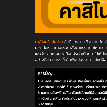
คาสิโนเข้าเล่นง่าย
ข้อดีของการเลือกเล่นกับ เว
เวลาค้นหาว่าเกมไหนกำลังมาแรง เกมไหนคนเ
และอัปเดตเกมยอดนิยมประจำเดือนมาไว้ให้ทั้งหม
อย่างคือเกมเหล่านี้เดิมพันไม่ยุ่งยาก แม้แต่มือ
สารบัญ
เล่นคาสิโนยอดนิยม สำหรับใครที่ชอบความเป็
คาสิโนระบบออโต้ รับรองว่าจะเปลี่ยนประสบก
แจกเครดิตฟรีคาสิโน เรียกได้ว่าแค่มีอินเตอร์เน
เดิมพันคาสิโน รับประกันว่าจะช่วยให้คุณกล้าเ
โดยสรุป