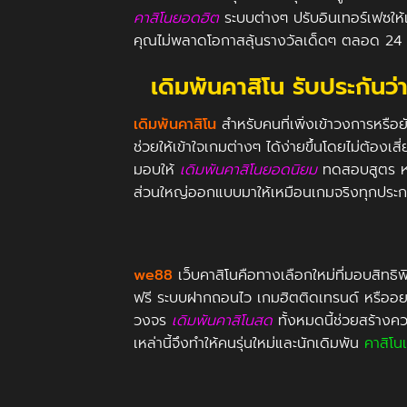
คาสิโนยอดฮิต
ระบบต่างๆ ปรับอินเทอร์เฟซให้
คุณไม่พลาดโอกาสลุ้นรางวัลเด็ดๆ ตลอด 24 ช
เดิมพันคาสิโน รับประกันว
เดิมพันคาสิโน
สำหรับคนที่เพิ่งเข้าวงการหรือยัง
ช่วยให้เข้าใจเกมต่างๆ ได้ง่ายขึ้นโดยไม่ต้อง
มอบให้
เดิมพันคาสิโนยอดนิยม
ทดสอบสูตร หร
ส่วนใหญ่ออกแบบมาให้เหมือนเกมจริงทุกประ
we88
เว็บคาสิโนคือทางเลือกใหม่ที่มอบสิทธิพ
ฟรี ระบบฝากถอนไว เกมฮิตติดเทรนด์ หรืออ
วงจร
เดิมพันคาสิโนสด
ทั้งหมดนี้ช่วยสร้างค
เหล่านี้จึงทำให้คนรุ่นใหม่และนักเดิมพัน
คาสิโน