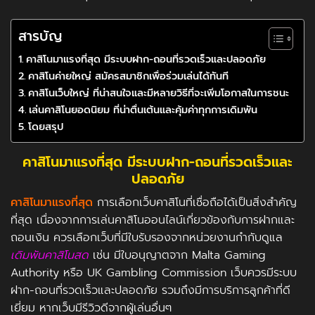
สารบัญ
คาสิโนมาแรงที่สุด มีระบบฝาก-ถอนที่รวดเร็วและปลอดภัย
คาสิโนค่ายใหญ่ สมัครสมาชิกเพื่อร่วมเล่นได้ทันที
คาสิโนเว็บใหญ่ ที่น่าสนใจและมีหลายวิธีที่จะเพิ่มโอกาสในการชนะ
เล่นคาสิโนยอดนิยม ที่น่าตื่นเต้นและคุ้มค่าทุกการเดิมพัน
โดยสรุป
คาสิโนมาแรงที่สุด มีระบบฝาก-ถอนที่รวดเร็วและ
ปลอดภัย
คาสิโนมาแรงที่สุด
การเลือกเว็บคาสิโนที่เชื่อถือได้เป็นสิ่งสำคัญ
ที่สุด เนื่องจากการเล่นคาสิโนออนไลน์เกี่ยวข้องกับการฝากและ
ถอนเงิน ควรเลือกเว็บที่มีใบรับรองจากหน่วยงานกำกับดูแล
เดิมพันคาสิโนสด
เช่น มีใบอนุญาตจาก Malta Gaming
Authority หรือ UK Gambling Commission เว็บควรมีระบบ
ฝาก-ถอนที่รวดเร็วและปลอดภัย รวมถึงมีการบริการลูกค้าที่ดี
เยี่ยม หากเว็บมีรีวิวดีจากผู้เล่นอื่นๆ