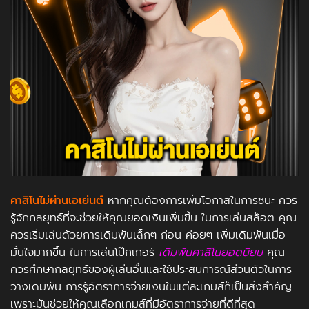
คาสิโนไม่ผ่านเอเย่นต์
หากคุณต้องการเพิ่มโอกาสในการชนะ ควร
รู้จักกลยุทธ์ที่จะช่วยให้คุณยอดเงินเพิ่มขึ้น ในการเล่นสล็อต คุณ
ควรเริ่มเล่นด้วยการเดิมพันเล็กๆ ก่อน ค่อยๆ เพิ่มเดิมพันเมื่อ
มั่นใจมากขึ้น ในการเล่นโป๊กเกอร์
เดิมพันคาสิโนยอดนิยม
คุณ
ควรศึกษากลยุทธ์ของผู้เล่นอื่นและใช้ประสบการณ์ส่วนตัวในการ
วางเดิมพัน การรู้อัตราการจ่ายเงินในแต่ละเกมส์ก็เป็นสิ่งสำคัญ
เพราะมันช่วยให้คุณเลือกเกมส์ที่มีอัตราการจ่ายที่ดีที่สุด