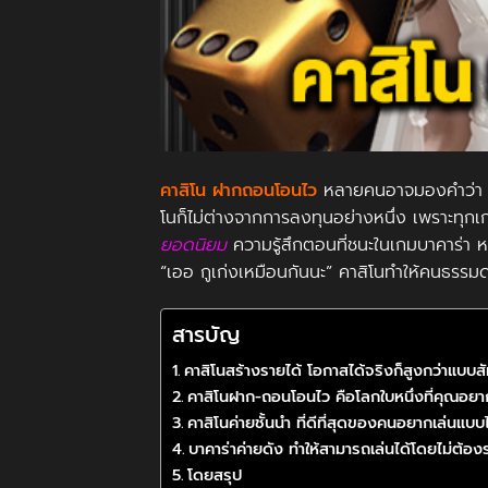
คาสิโน ฝากถอนโอนไว
หลายคนอาจมองคำว่า “คาสิโ
โนก็ไม่ต่างจากการลงทุนอย่างหนึ่ง เพราะทุก
ยอดนิยม
ความรู้สึกตอนที่ชนะในเกมบาคาร่า หร
“เออ กูเก่งเหมือนกันนะ” คาสิโนทำให้คนธรรมดา
สารบัญ
คาสิโนสร้างรายได้ โอกาสได้จริงก็สูงกว่าแบบสั
คาสิโนฝาก-ถอนโอนไว คือโลกใบหนึ่งที่คุณอยากเ
คาสิโนค่ายชั้นนำ ที่ดีที่สุดของคนอยากเล่นแบ
บาคาร่าค่ายดัง ทำให้สามารถเล่นได้โดยไม่ต้องร
โดยสรุป