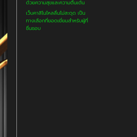
ด้วยความสุขและความตื่นเต้น
เว็บคาสิโนไหลลื่นไม่สะดุด เป็น
ทางเลือกที่ยอดเยี่ยมสำหรับผู้ที่
ชื่นชอบ