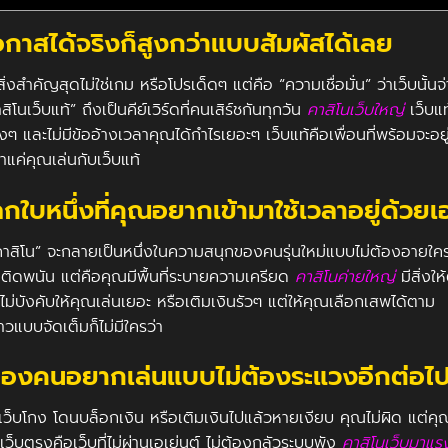
อกาสได้จริงก็สูงกว่าแบบสัมผัสได้เลย
่งสำคัญสุดไม่ใช่เกม หรือโปรเด็ดๆ แต่คือ “ความเชื่อมั่น” ว่าเว็บนั้นจ
โนเว็บแท้” ถึงเป็นคีย์เวิร์ดที่คนเสิร์ชกันทุกวัน
คาสิโนเว็บใหญ่
เว็บแท
 และไม่มีข้ออ้างเวลาคุณได้กำไรเยอะๆ เว็บแท้คือเพื่อนที่พร้อมจะอยู
าแค่คุณเล่นกับเว็บแท้
ใบหนึ่งที่คุณอยากเข้ามาใช้เวลาอยู่ด้วยเ
บคาสิโน” จะกลายเป็นหนึ่งในความสนุกของคนรุ่นใหม่แบบไม่ต้องอายใค
ุณติดพนัน แต่คือคุณมีพื้นที่ระบายความเครียด
คาสิโนค่ายใหญ่
มีสิ่งให้
จะไม่บังคับให้คุณเล่นเยอะ หรือเติมเงินรัวๆ แต่ให้คุณเลือกเสพได้ตาม
าวแบบจัดเต็มก็ไม่มีใครว่า
่สุดของคนอยากเล่นแบบไม่ต้องระแวงอีกต่อไ
็บโกง โดนบล็อกเงิน หรือเติมเงินไปแล้วหายเงียบ คุณไม่ผิด แต่คุ
 เว็บตรงคือเว็บที่ไม่ผ่านเอเย่นต์ ไม่ต้องกลัวระบบพัง
คาสิโนเว็บมาแร