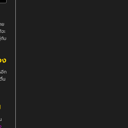
่าย
้จะ
่กับ
อง
รอีก
ตื่น
ป
ณ
ง