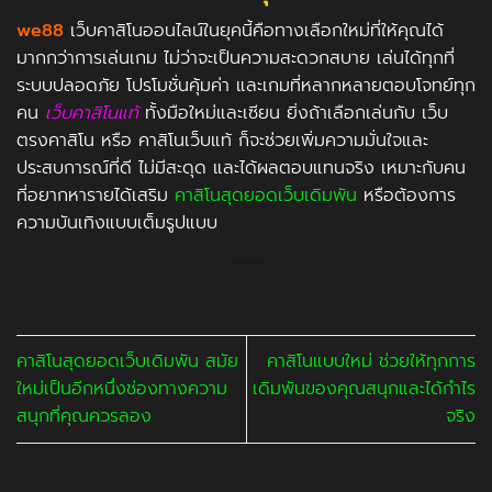
we88
เว็บคาสิโนออนไลน์ในยุคนี้คือทางเลือกใหม่ที่ให้คุณได้
มากกว่าการเล่นเกม ไม่ว่าจะเป็นความสะดวกสบาย เล่นได้ทุกที่
ระบบปลอดภัย โปรโมชั่นคุ้มค่า และเกมที่หลากหลายตอบโจทย์ทุก
คน
เว็บคาสิโนแท้
ทั้งมือใหม่และเซียน ยิ่งถ้าเลือกเล่นกับ เว็บ
ตรงคาสิโน หรือ คาสิโนเว็บแท้ ก็จะช่วยเพิ่มความมั่นใจและ
ประสบการณ์ที่ดี ไม่มีสะดุด และได้ผลตอบแทนจริง เหมาะกับคน
ที่อยากหารายได้เสริม
คาสิโนสุดยอดเว็บเดิมพัน
หรือต้องการ
ความบันเทิงแบบเต็มรูปแบบ
คาสิโนสุดยอดเว็บเดิมพัน สมัย
คาสิโนแบบใหม่ ช่วยให้ทุกการ
ใหม่เป็นอีกหนึ่งช่องทางความ
เดิมพันของคุณสนุกและได้กำไร
สนุกที่คุณควรลอง
จริง