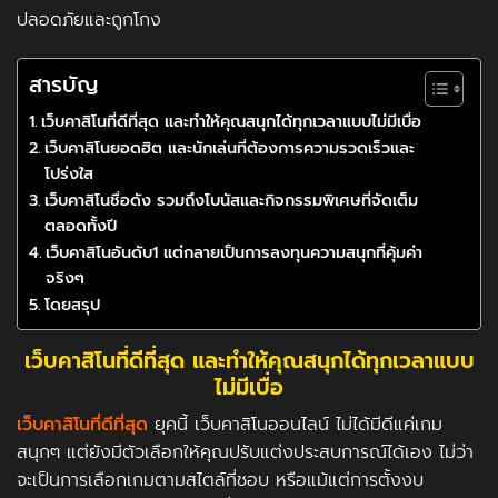
ปลอดภัยและถูกโกง
สารบัญ
เว็บคาสิโนที่ดีที่สุด และทำให้คุณสนุกได้ทุกเวลาแบบไม่มีเบื่อ
เว็บคาสิโนยอดฮิต และนักเล่นที่ต้องการความรวดเร็วและ
โปร่งใส
เว็บคาสิโนชื่อดัง รวมถึงโบนัสและกิจกรรมพิเศษที่จัดเต็ม
ตลอดทั้งปี
เว็บคาสิโนอันดับ1 แต่กลายเป็นการลงทุนความสนุกที่คุ้มค่า
จริงๆ
โดยสรุป
เว็บคาสิโนที่ดีที่สุด และทำให้คุณสนุกได้ทุกเวลาแบบ
ไม่มีเบื่อ
เว็บคาสิโนที่ดีที่สุด
ยุคนี้ เว็บคาสิโนออนไลน์ ไม่ได้มีดีแค่เกม
สนุกๆ แต่ยังมีตัวเลือกให้คุณปรับแต่งประสบการณ์ได้เอง ไม่ว่า
จะเป็นการเลือกเกมตามสไตล์ที่ชอบ หรือแม้แต่การตั้งงบ