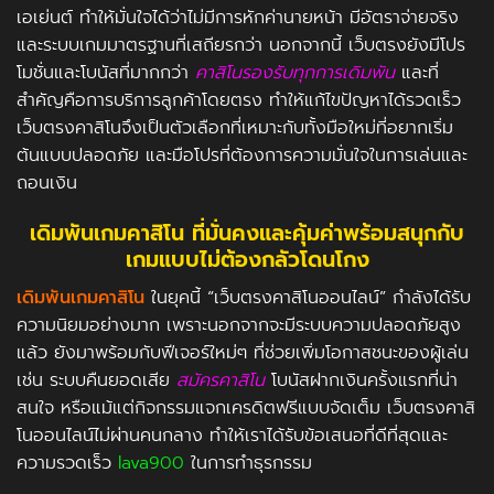
เอเย่นต์ ทำให้มั่นใจได้ว่าไม่มีการหักค่านายหน้า มีอัตราจ่ายจริง
และระบบเกมมาตรฐานที่เสถียรกว่า นอกจากนี้ เว็บตรงยังมีโปร
โมชั่นและโบนัสที่มากกว่า
คาสิโนรองรับทุกการเดิมพัน
และที่
สำคัญคือการบริการลูกค้าโดยตรง ทำให้แก้ไขปัญหาได้รวดเร็ว
เว็บตรงคาสิโนจึงเป็นตัวเลือกที่เหมาะกับทั้งมือใหม่ที่อยากเริ่ม
ต้นแบบปลอดภัย และมือโปรที่ต้องการความมั่นใจในการเล่นและ
ถอนเงิน
เดิมพันเกมคาสิโน ที่มั่นคงและคุ้มค่าพร้อมสนุกกับ
เกมแบบไม่ต้องกลัวโดนโกง
เดิมพันเกมคาสิโน
ในยุคนี้ “เว็บตรงคาสิโนออนไลน์” กำลังได้รับ
ความนิยมอย่างมาก เพราะนอกจากจะมีระบบความปลอดภัยสูง
แล้ว ยังมาพร้อมกับฟีเจอร์ใหม่ๆ ที่ช่วยเพิ่มโอกาสชนะของผู้เล่น
เช่น ระบบคืนยอดเสีย
สมัครคาสิโน
โบนัสฝากเงินครั้งแรกที่น่า
สนใจ หรือแม้แต่กิจกรรมแจกเครดิตฟรีแบบจัดเต็ม เว็บตรงคาสิ
โนออนไลน์ไม่ผ่านคนกลาง ทำให้เราได้รับข้อเสนอที่ดีที่สุดและ
ความรวดเร็ว
lava900
ในการทำธุรกรรม