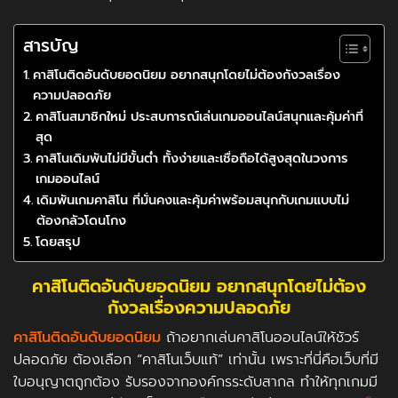
สารบัญ
คาสิโนติดอันดับยอดนิยม อยากสนุกโดยไม่ต้องกังวลเรื่อง
ความปลอดภัย
คาสิโนสมาชิกใหม่ ประสบการณ์เล่นเกมออนไลน์สนุกและคุ้มค่าที่
สุด
คาสิโนเดิมพันไม่มีขั้นต่ำ ทั้งง่ายและเชื่อถือได้สูงสุดในวงการ
เกมออนไลน์
เดิมพันเกมคาสิโน ที่มั่นคงและคุ้มค่าพร้อมสนุกกับเกมแบบไม่
ต้องกลัวโดนโกง
โดยสรุป
คาสิโนติดอันดับยอดนิยม อยากสนุกโดยไม่ต้อง
กังวลเรื่องความปลอดภัย
คาสิโนติดอันดับยอดนิยม
ถ้าอยากเล่นคาสิโนออนไลน์ให้ชัวร์
ปลอดภัย ต้องเลือก “คาสิโนเว็บแท้” เท่านั้น เพราะที่นี่คือเว็บที่มี
ใบอนุญาตถูกต้อง รับรองจากองค์กรระดับสากล ทำให้ทุกเกมมี