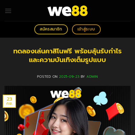
ข้าม
ไป
ยัง
เนื้อหา
สมัครสมาชิก
เข้าสู่ระบบ
ทดลองเล่นคาสิโนฟรี พร้อมลุ้นรับกำไร
และความบันเทิงเต็มรูปแบบ
POSTED ON
2025-09-23
BY
ADMIN
23
ก.ย.