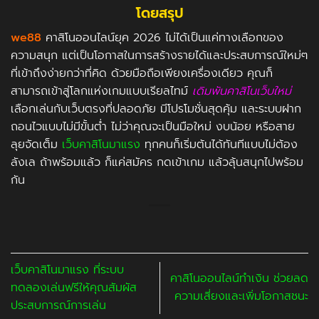
โดยสรุป
we88
คาสิโนออนไลน์ยุค 2026 ไม่ได้เป็นแค่ทางเลือกของ
ความสนุก แต่เป็นโอกาสในการสร้างรายได้และประสบการณ์ใหม่ๆ
ที่เข้าถึงง่ายกว่าที่คิด ด้วยมือถือเพียงเครื่องเดียว คุณก็
สามารถเข้าสู่โลกแห่งเกมแบบเรียลไทม์
เดิมพันคาสิโนเว็บใหม่
เลือกเล่นกับเว็บตรงที่ปลอดภัย มีโปรโมชั่นสุดคุ้ม และระบบฝาก
ถอนไวแบบไม่มีขั้นต่ำ ไม่ว่าคุณจะเป็นมือใหม่ งบน้อย หรือสาย
ลุยจัดเต็ม
เว็บคาสิโนมาแรง
ทุกคนก็เริ่มต้นได้ทันทีแบบไม่ต้อง
ลังเล ถ้าพร้อมแล้ว ก็แค่สมัคร กดเข้าเกม แล้วลุ้นสนุกไปพร้อม
กัน
เว็บคาสิโนมาแรง ที่ระบบ
คาสิโนออนไลน์ทำเงิน ช่วยลด
ทดลองเล่นฟรีให้คุณสัมผัส
ความเสี่ยงและเพิ่มโอกาสชนะ
ประสบการณ์การเล่น