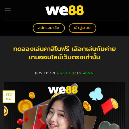
ข้าม
ไป
ยัง
เนื้อหา
สมัครสมาชิก
เข้าสู่ระบบ
ทดลองเล่นคาสิโนฟรี เลือกเล่นกับค่าย
เกมออนไลน์เว็บตรงเท่านั้น
POSTED ON
2026-02-02
BY
ADMIN
02
ก.พ.