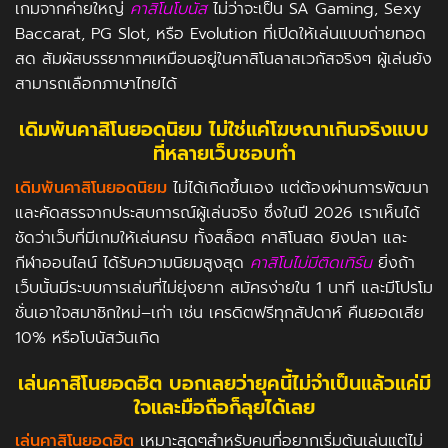
เกมจากค่ายใหญ่
คาสิโนโบนัส
ไม่ว่าจะเป็น SA Gaming, Sexy
Baccarat, PG Slot, หรือ Evolution ที่เปิดให้เล่นแบบถ่ายทอด
สด สัมผัสบรรยากาศเหมือนอยู่ในคาสิโนลาสเวกัสจริงๆ ผู้เล่นยัง
สามารถเลือกภาษาไทยได้
เดิมพันคาสิโนยอดนิยม ไม่ใช่แค่โฆษณาเกินจริงแบบ
ที่หลายเว็บชอบทำ
เดิมพันคาสิโนยอดนิยม
ไม่ได้เกิดขึ้นเอง แต่ต้องผ่านการพัฒนา
และคัดสรรจากประสบการณ์ผู้เล่นจริง ซึ่งในปี 2026 เราเห็นได้
ชัดว่าเว็บที่มีเกมให้เล่นครบ ทั้งสล็อต คาสิโนสด ยิงปลา และ
กีฬาออนไลน์ ได้รับความนิยมสูงสุด
คาสิโนไม่มีติดเทิร์น
ยิ่งถ้า
เว็บนั้นมีระบบการเล่นที่ไม่ยุ่งยาก สมัครง่ายใน 1 นาที และมีโปรโม
ชั่นเอาใจสมาชิกใหม่–เก่า เช่น เครดิตฟรีทุกสัปดาห์ คืนยอดเสีย
10% หรือโบนัสวันเกิด
เล่นคาสิโนยอดฮิต บอกเลยว่ายุคนี้ไม่จำเป็นแล้วแค่มี
ใจและมือถือก็ลุยได้เลย
เล่นคาสิโนยอดฮิต
เหมาะสุดๆสำหรับคนที่อยากเริ่มต้นเล่นแต่ไม่