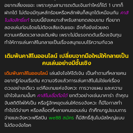
อยากเสี่ยงเยอะ เพราะคุณสามารถเติมเงินเท่าไหร่ก็ได้ 1 บาทก็
ฝากได้ ไม่ต้องมีทุนหลักร้อยหรือหลักพันก็สนุกได้เหมือนกัน
คาสิ
โนลิขสิทธิ์แท้
ระบบนี้ยังเหมาะสำหรับสายทดสอบเกม ที่อยาก
ลองเล่นก่อนโดยไม่ต้องเสียเงินเยอะ อีกทั้งยังช่วยลด
ความเครียดเวลาลงเดิมพัน เพราะไม่มีแรงกดดันเรื่องเงินทุน
ทำให้การเล่นคาสิโนกลายเป็นเรื่องสนุกแบบไร้ความกังวล
เดิมพันคาสิโนออนไลน์ เปลี่ยนจากมือใหม่ให้กลายเป็น
คนเล่นอย่างมีชั้นเชิง
เดิมพันคาสิโนออนไลน์
เล่นยังไงให้ได้เงิน เป็นคำถามที่หลายคน
อยากรู้ก่อนเริ่มต้น ความจริงแล้วการเล่นคาสิโนไม่ใช่แค่เรื่อง
ดวงอย่างเดียว แต่คือเกมแห่งจังหวะ การวางแผน และความ
เข้าใจในเกมนั้นๆ
คาสิโนเชื่อถือได้
ยกตัวอย่างเช่นบาคาร่า ถ้าคุณ
จับสถิติไพ่ให้เป็น หรือรู้จักหยุดเล่นให้ตรงจังหวะ ก็มีโอกาสทำ
กำไรได้ง่ายๆ หรือสล็อตที่หลายคนชอบเล่น ถ้าศึกษารูปแบบการ
จ่ายและจังหวะฟรีสปิน
we88 สมัคร
ก็มีสิทธิ์ลุ้นโบนัสใหญ่แบบ
ไม่ต้องง้อโชค