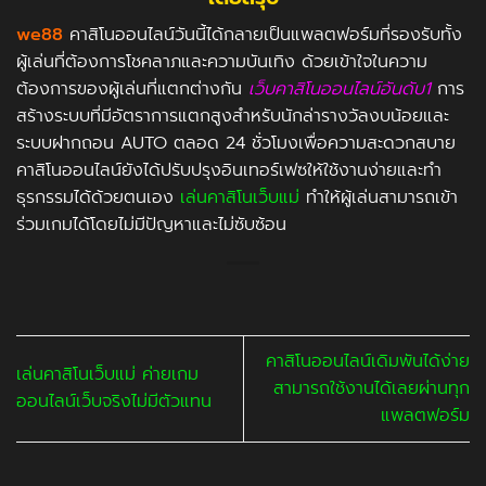
we88
คาสิโนออนไลน์วันนี้ได้กลายเป็นแพลตฟอร์มที่รองรับทั้ง
ผู้เล่นที่ต้องการโชคลาภและความบันเทิง ด้วยเข้าใจในความ
ต้องการของผู้เล่นที่แตกต่างกัน
เว็บคาสิโนออนไลน์อันดับ1
การ
สร้างระบบที่มีอัตราการแตกสูงสำหรับนักล่ารางวัลงบน้อยและ
ระบบฝากถอน AUTO ตลอด 24 ชั่วโมงเพื่อความสะดวกสบาย
คาสิโนออนไลน์ยังได้ปรับปรุงอินเทอร์เฟซให้ใช้งานง่ายและทำ
ธุรกรรมได้ด้วยตนเอง
เล่นคาสิโนเว็บแม่
ทำให้ผู้เล่นสามารถเข้า
ร่วมเกมได้โดยไม่มีปัญหาและไม่ซับซ้อน
คาสิโนออนไลน์เดิมพันได้ง่าย
เล่นคาสิโนเว็บแม่ ค่ายเกม
สามารถใช้งานได้เลยผ่านทุก
ออนไลน์เว็บจริงไม่มีตัวแทน
แพลตฟอร์ม