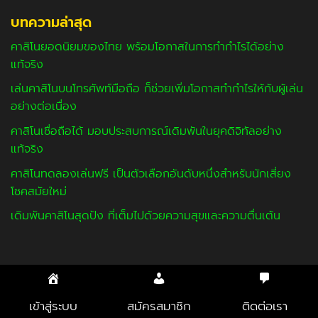
บทความล่าสุด
คาสิโนยอดนิยมของไทย พร้อมโอกาสในการทำกำไรได้อย่าง
แท้จริง
เล่นคาสิโนบนโทรศัพท์มือถือ ก็ช่วยเพิ่มโอกาสทำกำไรให้กับผู้เล่น
อย่างต่อเนื่อง
คาสิโนเชื่อถือได้ มอบประสบการณ์เดิมพันในยุคดิจิทัลอย่าง
แท้จริง
คาสิโนทดลองเล่นฟรี เป็นตัวเลือกอันดับหนึ่งสำหรับนักเสี่ยง
โชคสมัยใหม่
เดิมพันคาสิโนสุดปัง ที่เต็มไปด้วยความสุขและความตื่นเต้น
Copyright 2026 ©
we88
เข้าสู่ระบบ
สมัครสมาชิก
ติดต่อเรา