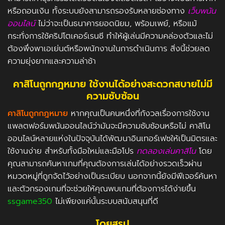
หรือถอนเงิน ทั้งระบบยังสามารถรองรับหลายช่องทาง
เว็บพนัน
ออนไลน์
ไม่ว่าจะเป็นธนาคารยอดนิยม, พร้อมเพย์, หรือแม้
กระทั่งการใช้คริปโตเคอร์เรนซี ทำให้ผู้เล่นมีความคล่องตัวและไม่
ต้องพึ่งพาเอเย่นต์หรือพนักงานในการดำเนินการ สิ่งนี้ช่วยลด
ความยุ่งยากและความล่าช้า
คาสิโนถูกกฎหมาย ใช้งานได้อย่างสะดวกสบายไม่มี
ความซับซ้อน
คาสิโนถูกกฎหมาย
หากคุณเป็นคนหนึ่งที่กังวลเรื่องการใช้งาน
แพลตฟอร์มพนันออนไลน์ว่ามันจะมีความซับซ้อนหรือไม่ คาสิโน
ออนไลน์หลายแห่งในปัจจุบันได้พัฒนาอินเทอร์เฟซให้เป็นมิตรและ
ใช้งานง่าย สำหรับทั้งมือใหม่และมือโปร
ทดลองเล่นคาสิโน
โดย
คุณสามารถค้นหาเกมที่คุณต้องการเล่นได้อย่างรวดเร็วผ่าน
หมวดหมู่ที่ถูกจัดไว้อย่างเป็นระเบียบ นอกจากนี้ยังมีฟีเจอร์ค้นหา
และตัวกรองเกมที่จะช่วยให้คุณพบเกมที่ต้องการได้ง่ายขึ้น
ssgame350
ไม่เพียงแค่นั้นระบบสนับสนุนที่ดี
โดยสรุป