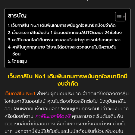
สารบัญ
เว็บคาสิโน No.1 เดิมพันเกมการพนันถูกใจสมาชิกมีงบจำกัด
เว็บตรงคาสิโนอันดับ 1 มีระบบฝากถอนAUTOตลอด24ชั่วโมง
คาสิโนออนไลน์เว็บตรง เกมออนไลน์ทำธุรกรรมได้เองทุกเวลา
คาสิโนถูกกฎหมาย ใช้งานได้อย่างสะดวกสบายไม่มีความซับ
ซ้อน
โดยสรุป
เว็บคาสิโน No.1 เดิมพันเกมการพนันถูกใจสมาชิกมี
งบจำกัด
เว็บคาสิโน No.1
สำหรับผู้ที่มีงบประมาณจำกัดแต่ยังต้องการลุ้น
โชคในคาสิโนออนไลน์ คุณไม่ต้องกังวลอีกต่อไป ปัจจุบันคาสิโน
ออนไลน์หลายแห่งตอบโจทย์ให้กับผู้เล่นทุกระดับไม่ว่าจะมีงบมาก
หรือน้อยก็ตาม
คาสิโนแจกโค้ดฟรี
คุณสามารถเริ่มต้นเดิมพัน
ด้วยเงินขั้นต่ำที่น้อยมากๆ ซึ่งทำให้การเข้าถึงเกมต่างๆ ง่ายขึ้น
มาก นอกจากนี้ยังมีโปรโมชั่นและโบนัสต้อนรับที่ช่วยเพิ่มงบใน