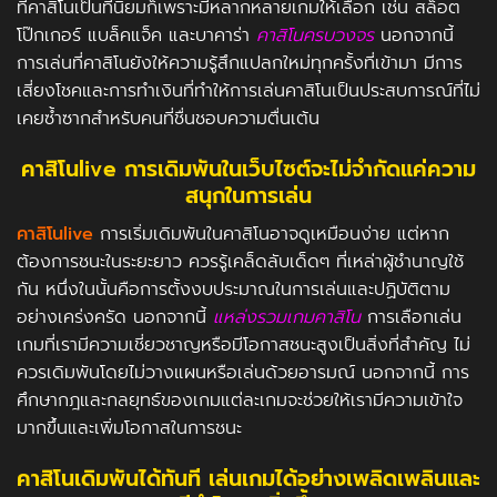
ที่คาสิโนเป็นที่นิยมก็เพราะมีหลากหลายเกมให้เลือก เช่น สล็อต
โป๊กเกอร์ แบล็คแจ็ค และบาคาร่า
คาสิโนครบวงจร
นอกจากนี้
การเล่นที่คาสิโนยังให้ความรู้สึกแปลกใหม่ทุกครั้งที่เข้ามา มีการ
เสี่ยงโชคและการทำเงินที่ทำให้การเล่นคาสิโนเป็นประสบการณ์ที่ไม่
เคยซ้ำซากสำหรับคนที่ชื่นชอบความตื่นเต้น
คาสิโนlive การเดิมพันในเว็บไซต์จะไม่จำกัดแค่ความ
สนุกในการเล่น
คาสิโนlive
การเริ่มเดิมพันในคาสิโนอาจดูเหมือนง่าย แต่หาก
ต้องการชนะในระยะยาว ควรรู้เคล็ดลับเด็ดๆ ที่เหล่าผู้ชำนาญใช้
กัน หนึ่งในนั้นคือการตั้งงบประมาณในการเล่นและปฏิบัติตาม
อย่างเคร่งครัด นอกจากนี้
แหล่งรวมเกมคาสิโน
การเลือกเล่น
เกมที่เรามีความเชี่ยวชาญหรือมีโอกาสชนะสูงเป็นสิ่งที่สำคัญ ไม่
ควรเดิมพันโดยไม่วางแผนหรือเล่นด้วยอารมณ์ นอกจากนี้ การ
ศึกษากฎและกลยุทธ์ของเกมแต่ละเกมจะช่วยให้เรามีความเข้าใจ
มากขึ้นและเพิ่มโอกาสในการชนะ
คาสิโนเดิมพันได้ทันที เล่นเกมได้อย่างเพลิดเพลินและ