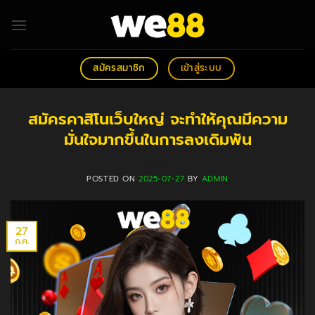
ข้าม
ไป
ยัง
เนื้อหา
สมัครสมาชิก
เข้าสู่ระบบ
สมัครคาสิโนเว็บใหญ่ จะทำให้คุณมีความ
มั่นใจมากขึ้นในการลงเดิมพัน
POSTED ON
2025-07-27
BY
ADMIN
27
ก.ค.