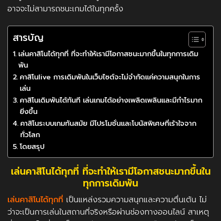
อาจจะไม่สามารถชนะเกมได้ในทุกครั้ง
สารบัญ
เล่นคาสิโนได้ทุกที่ ที่จะทำให้เรามีโอกาสชนะมากขึ้นในทุกการเดิม
พัน
คาสิโนlive การเดิมพันในเว็บไซต์จะไม่จำกัดแค่ความสนุกในการ
เล่น
คาสิโนเดิมพันได้ทันที เล่นเกมได้อย่างเพลิดเพลินและมีกำไรมาก
ยิ่งขึ้น
คาสิโนระบบเกมทันสมัย มีโปรโมชั่นและโบนัสพิเศษที่เร้าใจจาก
ทั่วโลก
โดยสรุป
เล่นคาสิโนได้ทุกที่ ที่จะทำให้เรามีโอกาสชนะมากขึ้นใน
ทุกการเดิมพัน
เล่นคาสิโนได้ทุกที่
เป็นแหล่งรวมความสนุกและความตื่นเต้น ไม่
ว่าจะเป็นการเล่นในสถานที่จริงหรือผ่านช่องทางออนไลน์ สาเหตุ