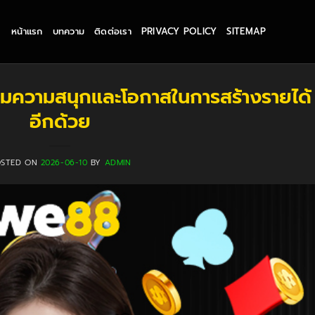
หน้าแรก
บทความ
ติดต่อเรา
PRIVACY POLICY
SITEMAP
พิ่มความสนุกและโอกาสในการสร้างรายได้
อีกด้วย
OSTED ON
2026-06-10
BY
ADMIN