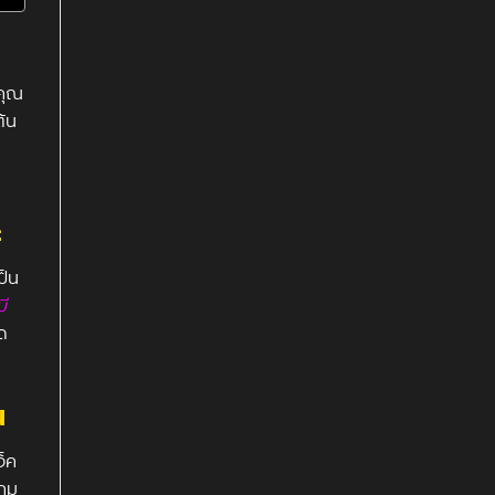
คุณ
ต้น
ะ
ป็น
ี
ด
น
จ็ค
กม