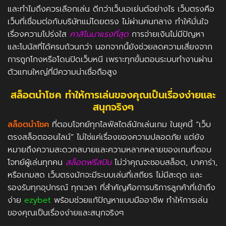
และทำไมถึงควรเลือกเล่น ดีกว่าเว็บเอเย่นต์อย่างไร เว็บตรงคือ
เว็บที่เชื่อมต่อกับบริษัทแม่โดยตรง ไม่ผ่านคนกลาง ทำให้มั่นใจ
เรื่องความโปร่งใส
คาสิโนมาแรงที่สุด
การจ่ายเงินไม่มีปัญหา
และโบนัสที่ได้ครบถ้วนกว่า นอกจากนี้ยังช่วยลดความเสี่ยงจาก
การถูกโกงหรือโดนปิดเว็บหนี เพราะทุกขั้นตอนระบบทำงานผ่าน
ตัวแทนใหญ่ที่มีความน่าเชื่อถือสูง
สล็อตนำโชค ทำให้การเล่นของคุณเป็นเรื่องง่ายและ
สนุกจริงๆ
สล็อตนำโชค
ที่ตอบโจทย์ทุกไลฟ์สไตล์นักเล่นเกม ในยุคนี้ “เว็บ
ตรงสล็อตออนไลน์” ไม่ใช่แค่เรื่องของความปลอดภัย แต่ยัง
หมายถึงความสะดวกสบายและความหลากหลายของเกมที่ตอบ
โจทย์ผู้เล่นทุกคน
สล็อตฟรีสปิน
ไม่ว่าคุณจะชอบสล็อต, บาคาร่า,
หรือเกมสด เว็บตรงมักจะมีระบบเล่นที่เสถียร ไม่มีสะดุด และ
รองรับทุกอุปกรณ์ ทุกเวลา ที่สำคัญคือการบริการลูกค้าที่เข้าถึง
ง่าย
ezybet
พร้อมช่วยแก้ปัญหาแบบมืออาชีพ ทำให้การเล่น
ของคุณเป็นเรื่องง่ายและสนุกจริงๆ