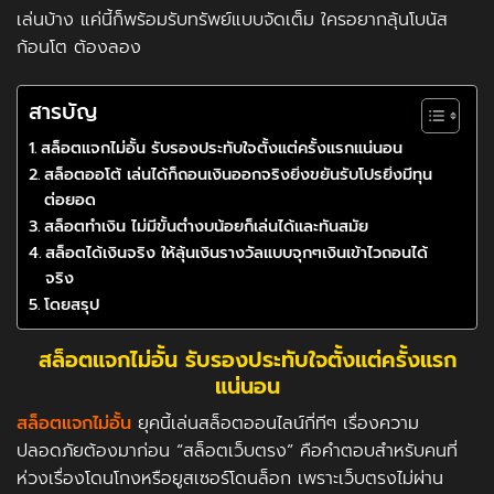
เล่นบ้าง แค่นี้ก็พร้อมรับทรัพย์แบบจัดเต็ม ใครอยากลุ้นโบนัส
ก้อนโต ต้องลอง
สารบัญ
สล็อตแจกไม่อั้น รับรองประทับใจตั้งแต่ครั้งแรกแน่นอน
สล็อตออโต้ เล่นได้ก็ถอนเงินออกจริงยิ่งขยันรับโปรยิ่งมีทุน
ต่อยอด
สล็อตทำเงิน ไม่มีขั้นต่ำงบน้อยก็เล่นได้และทันสมัย
สล็อตได้เงินจริง ให้ลุ้นเงินรางวัลแบบจุกๆเงินเข้าไวถอนได้
จริง
โดยสรุป
สล็อตแจกไม่อั้น รับรองประทับใจตั้งแต่ครั้งแรก
แน่นอน
สล็อตแจกไม่อั้น
ยุคนี้เล่นสล็อตออนไลน์กี่ทีๆ เรื่องความ
ปลอดภัยต้องมาก่อน “สล็อตเว็บตรง” คือคำตอบสำหรับคนที่
ห่วงเรื่องโดนโกงหรือยูสเซอร์โดนล็อก เพราะเว็บตรงไม่ผ่าน