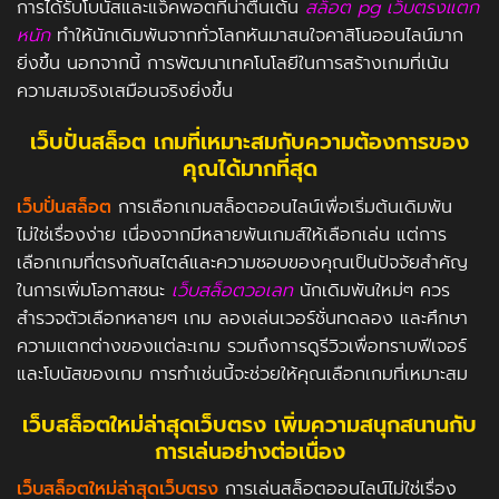
การได้รับโบนัสและแจ็คพอตที่น่าตื่นเต้น
สล็อต pg เว็บตรงแตก
หนัก
ทำให้นักเดิมพันจากทั่วโลกหันมาสนใจคาสิโนออนไลน์มาก
ยิ่งขึ้น นอกจากนี้ การพัฒนาเทคโนโลยีในการสร้างเกมที่เน้น
ความสมจริงเสมือนจริงยิ่งขึ้น
เว็บปั่นสล็อต เกมที่เหมาะสมกับความต้องการของ
คุณได้มากที่สุด
เว็บปั่นสล็อต
การเลือกเกมสล็อตออนไลน์เพื่อเริ่มต้นเดิมพัน
ไม่ใช่เรื่องง่าย เนื่องจากมีหลายพันเกมส์ให้เลือกเล่น แต่การ
เลือกเกมที่ตรงกับสไตล์และความชอบของคุณเป็นปัจจัยสำคัญ
ในการเพิ่มโอกาสชนะ
เว็บสล็อตวอเลท
นักเดิมพันใหม่ๆ ควร
สำรวจตัวเลือกหลายๆ เกม ลองเล่นเวอร์ชั่นทดลอง และศึกษา
ความแตกต่างของแต่ละเกม รวมถึงการดูรีวิวเพื่อทราบฟีเจอร์
และโบนัสของเกม การทำเช่นนี้จะช่วยให้คุณเลือกเกมที่เหมาะสม
เว็บสล็อตใหม่ล่าสุดเว็บตรง เพิ่มความสนุกสนานกับ
การเล่นอย่างต่อเนื่อง
เว็บสล็อตใหม่ล่าสุดเว็บตรง
การเล่นสล็อตออนไลน์ไม่ใช่เรื่อง