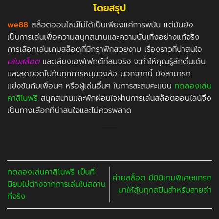
โดยสรุป
we88
สล็อตออนไลน์ไม่ได้เป็นเพียงแค่การพนัน แต่มันยัง
เป็นการเล่นเพื่อความสนุกสนานและความบันเทิงอย่างแท้จริง
การเลือกเล่นเกมสล็อตที่มีกราฟิกสวยงาม เรื่องราวที่น่าสนใจ
เล่นสล็อต
และเสียงเอฟเฟกต์ที่สมจริง จะทำให้คุณรู้สึกตื่นเต้น
และสุดยอดไปกับทุกการหมุนวงล้อ นอกจากนี้ ยังสามารถ
แข่งขันกับเพื่อนๆ หรือผู้เล่นอื่นๆ ในการสะสมคะแนน
ทดลองเล่น
คาสิโนฟรี
สนุกสนานและพักผ่อนใจผ่านการเล่นสล็อตออนไลน์จึง
เป็นทางเลือกที่น่าสนใจและไม่ควรพลาด
ทดลองเล่นคาสิโนฟรี เป็นที่
ค่ายสล็อต มีมินิเกมพิเศษแทรก
นิยมไม่ต่างจากการเล่นในสถาน
มาให้ลุ้นทุกสปินสำหรับสายล่า
ที่จริง