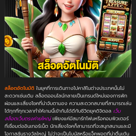
สล็อตอัตโนมัติ
ในยุคที่การเดินทางไปคาสิโนต่างประเทศนั้นไม่
สะดวกเช่นเดิม สล็อตออนไลน์กลายเป็นเทรนด์ใหม่ของการพัก
ผ่อนและเสี่ยงโชคที่น่าจับตามอง ความสะดวกสบายที่สามารถเล่น
ได้ทุกที่ทุกเวลาทำให้เกมนี้เข้ากันได้ดีกับชีวิตยุคดิจิตอล
เว็บ
สล็อตเว็บตรงค่ายใหญ่
เพียงแค่มีสมาร์ทโฟนหรือคอมพิวเตอร์
ที่เชื่อมต่ออินเทอร์เน็ต นักเสี่ยงโชคก็สามารถที่จะสนุกสนานและมี
โอกาสลุ้นรางวัลใหญ่ ไม่ว่าจะเป็นโบนัสหรือแจ็คพอตที่น่าตื่นเต้น