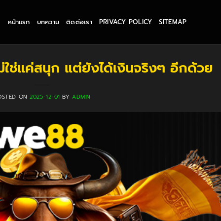
หน้าแรก
บทความ
ติดต่อเรา
PRIVACY POLICY
SITEMAP
ใช่แค่สนุก แต่ยังได้เงินจริงๆ อีกด้วย
OSTED ON
2025-12-01
BY
ADMIN