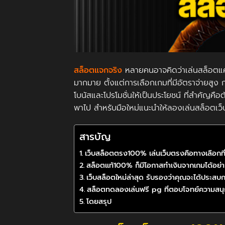
สล็อตแจกจริง
หลายคนอาจคิดว่าเล่นสล็อตแค่ก
มากมาย ตั้งแต่การเลือกเกมที่มีอัตราจ่ายสู
โบนัสและโปรโมชั่นให้เป็นประโยชน์ ที่สำคัญคือต้
พาไป สำหรับมือใหม่แนะนำให้ลองเล่นสล็อตเว
สารบัญ
เว็บสล็อตตรง100% เล่นเว็บตรงคือทางเลือกที่เ
สล็อตแท้100% ก็มีโอกาสทำเงินจากเกมได้อย่า
เว็บสล็อตใหม่ล่าสุด รับรองว่าคุณจะได้ประสบกา
สล็อตทดลองเล่นฟรี pg ที่ตอบโจทย์ความสนุก
โดยสรุป