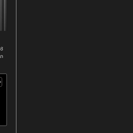
ช้
ลภ