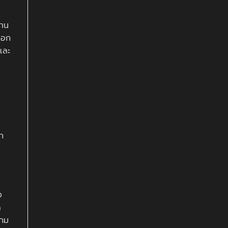
่าน
ือก
และ
ก
ง
ด
เกม