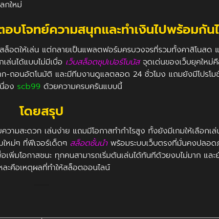
ปลกใหม่
ตอบโจทย์ความสนุกและทำเงินไปพร้อมกันไ
่เกมสล็อตให้เล่น แต่กลายเป็นแพลตฟอร์มครบวงจรที่รวมทั้งคาสิโนสด 
เล่นได้แบบไม่มีเบื่อ
เว็บสล็อตซุปเปอร์โบนัส
จุดเด่นของเว็บยุคใหม่ค
าก-ถอนอัตโนมัติ และมีทีมงานดูแลตลอด 24 ชั่วโมง แถมยังมีโปรโมชั
เนื่อง
scb99
ด้วยความครบครันแบบนี้
โดยสรุป
วามสะดวก เล่นง่าย แถมมีโอกาสทำกำไรสูง ทั้งยังมีเกมให้เลือกเล่
หม่ๆ ที่ฟีเจอร์เด็ดๆ
สล็อตชั้นนำ
พร้อมระบบเว็บตรงที่มั่นคงปลอดภ
้เพื่อเพิ่มโอกาสชนะ ทุกคนสามารถเริ่มต้นเล่นได้ทันทีด้วยงบไม่มาก และย
หละคือเหตุผลที่ทำให้สล็อตออนไลน์