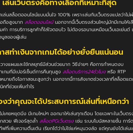
่นเว็บตรงคือทางเลือกที่เหมาะที่สุด
ล่นสล็อตออนไลน์แบบมั่นใจ 100% เพราะเล่นกับเว็บตรงแปลว่าไม่ผ
ื่อถือสูงมาก
สล็อตออนไลน์
นอกจากนี้เว็บตรงส่วนใหญ่มักมีเกมให้เล
้มค่า การบริการลูกค้าก็ใส่ใจตอบไว ไม่ต้องรอนานเหมือนเว็บเอเย่นต์ 
มูลของผู้เล่น
าสทำเงินจากเกมได้อย่างยั่งยืนแน่นอน
การวางแผนและใช้กลยุทธ์มีส่วนช่วยมาก วิธีง่ายๆ คือการกำหนดงบ
เกมที่มีเปอร์เซ็นต์การคืนทุนสูง
สล็อตบริการ24ชั่วโมง
หรือ RTP
่นหมายถึงโอกาสชนะสูงกว่า นอกจากนี้การสังเกตช่วงเวลาที่สล็อตแต
นิคที่ช่วยเพิ่มกำไร
รองว่าคุณจะได้ประสบการณ์เล่นที่เหนือกว่า
เคยหยุดนิ่ง มีเกมใหม่ๆ ออกมาให้เล่นทุกเดือน โดยเฉพาะในเว็บตร
ฟิกสวย ฟีเจอร์สุดล้ำ
สล็อตPGเว็บตรง
เช่น ระบบโบนัสหลายชั้น การ์
ที่เพิ่มความตื่นเต้น เรียกได้ว่าไม่ใช่แค่หมุนวงล้อ แต่คุณยังได้เล่น