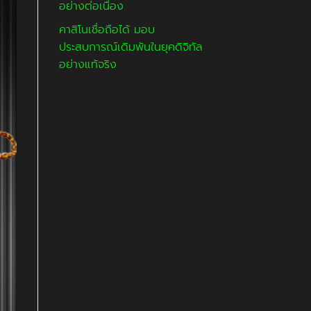
อย่างต่อเนื่อง
คาสิโนเชื่อถือได้ มอบ
ประสบการณ์เดิมพันในยุคดิจิทัล
อย่างแท้จริง