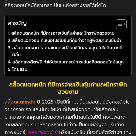
สล็อตออนไลน์ก็สามารถเป็นแหล่งสร้างรายได้ที่ดีได้
สารบัญ
สล็อตแตกหนัก ที่มีการจ่ายเงินคุ้มค่าและมีกราฟิกสวยงาม
สล็อตแจกจริง ที่เสนอโปรโมชั่นที่คุ้มค่าจากผู้พัฒนาเกมชั้นนำ
สล็อตแตกง่าย โอกาสในการเปลี่ยนชีวิตของคุณไปในทิศทางที่
ดีขึ้น
สล็อตเครดิตฟรี ทำให้ประสบการณ์การเล่นสล็อตออนไลน์สนุก
โดยสรุป
สล็อตแตกหนัก ที่มีการจ่ายเงินคุ้มค่าและมีกราฟิก
สวยงาม
สล็อตแตกหนัก
ปี 2025 เป็นปีที่เกมสล็อตออนไลน์ยังคงเติบโต
อย่างรวดเร็ว และมีเกมใหม่ๆ ที่น่าสนใจออกมาให้เลือกเล่น
มากมาย หากคุณกำลังมองหาเกมที่น่าสนใจในปีนี้ คงไม่พลาด
เกมสล็อตที่มีธีมที่หลากหลาย ไม่ว่าจะเป็นธีมผจญภัย, ธีมจาก
ภาพยนตร์,
สล็อตแจกง่าย
หรือแม้แต่ธีมเกี่ยวกับสัตว์ต่างๆ เกม