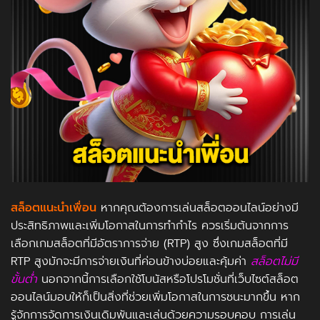
สล็อตแนะนำเพื่อน
หากคุณต้องการเล่นสล็อตออนไลน์อย่างมี
ประสิทธิภาพและเพิ่มโอกาสในการทำกำไร ควรเริ่มต้นจากการ
เลือกเกมสล็อตที่มีอัตราการจ่าย (RTP) สูง ซึ่งเกมสล็อตที่มี
RTP สูงมักจะมีการจ่ายเงินที่ค่อนข้างบ่อยและคุ้มค่า
สล็อตไม่มี
ขั้นต่ำ
นอกจากนี้การเลือกใช้โบนัสหรือโปรโมชั่นที่เว็บไซต์สล็อต
ออนไลน์มอบให้ก็เป็นสิ่งที่ช่วยเพิ่มโอกาสในการชนะมากขึ้น หาก
รู้จักการจัดการเงินเดิมพันและเล่นด้วยความรอบคอบ การเล่น