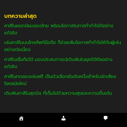
บทความล่าสุด
คาสิโนยอดนิยมของไทย พร้อมโอกาสในการทำกำไรได้อย่าง
แท้จริง
เล่นคาสิโนบนโทรศัพท์มือถือ ก็ช่วยเพิ่มโอกาสทำกำไรให้กับผู้เล่น
อย่างต่อเนื่อง
คาสิโนเชื่อถือได้ มอบประสบการณ์เดิมพันในยุคดิจิทัลอย่าง
แท้จริง
คาสิโนทดลองเล่นฟรี เป็นตัวเลือกอันดับหนึ่งสำหรับนักเสี่ยง
โชคสมัยใหม่
เดิมพันคาสิโนสุดปัง ที่เต็มไปด้วยความสุขและความตื่นเต้น
Copyright 2026 ©
we88