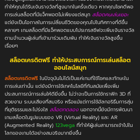
ทำให้คุณได้รับเงินรางวัลที่สูงมากในครั้งเดียว หากคุณโชคดีพอ
การเล่นสล็อตที่มีแจ็คพอตไม่เพียงแต่สนุก
สล็อตคนเล่นเยอะ
แต่ยังเป็นโอกาสในการเปลี่ยนชีวิตของคุณไปในทิศทางที่ดีขึ้น
หลายๆ เกมสล็อตที่มีแจ็คพอตแบบโปรเกรสซีฟจะเพิ่มเงินรางวัล
ตามจำนวนผู้เล่นที่เข้ามาร่วมเดิมพัน ทำให้เงินรางวัลสูงขึ้น
เรื่อยๆ
สล็อตเครดิตฟรี ทำให้ประสบการณ์การเล่นสล็อต
ออนไลน์สนุก
สล็อตเครดิตฟรี
ในปัจจุบันไม่ได้เป็นแค่เกมที่ใช้โชคและทักษะใน
การเล่นเท่านั้น แต่ยังมีการใช้เทคโนโลยีที่ทันสมัยเพื่อเพิ่ม
ประสบการณ์การเล่นให้ดียิ่งขึ้น ไม่ว่าจะเป็นการใช้กราฟิก 3D ที่
สวยงาม ระบบเสียงที่สมจริง หรือแม้แต่การใช้อัลกอริธึมการสุ่ม
ที่ยุติธรรมและโปร่งใส
สล็อตทดลอง
นอกจากนี้ยังมีการพัฒนา
เกมสล็อตในรูปแบบของ VR (Virtual Reality) และ AR
(Augmented Reality)
123vega
ที่ทำให้ผู้เล่นสามารถเข้าไปใน
โลกของเกมได้อย่างสมจริงมากยิ่งขึ้น