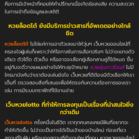
คือการมีเจ้าหน้าที่คอยให้คำปรึกษาเมื่อเกิดข้อสงสัย ความสะดวก
ในการเข้าถึงข้อมูลและสถิติ
หวยล็อตโต้ ยังมีบริการข่าวสารที่อัพเดตอย่างใกล้
ชิด
หวยล็อตโต้
ไม่ใช่แค่การเอาตัวเลขมาให้วุ่นๆ เว็บหวยออนไลน์ที่
ครองใจผู้เล่นก็เพราะว่าให้โอกาสในการเลือกจริงๆ ไม่ว่าจะแทงตัว
เดียว ตัวโต๊ด ตัวเต็ง หรืออาจจะเลือกคู่เลือกสามคู่ก็ได้หมด ขึ้น
อยู่กับจะดี่วางแผนอย่างไรให้ทะลุเป้าหมาย
หวยหุ้นดาวโจนส์
ไม่มี
ใครมาบังคับว่าเราต้องเล่นยังไง เว็บหวยที่ดีต้องมีตัวเลือกให้เรา
เต็มที่ ตรวจสอบสิ่งที่เสนอเพื่อให้ตรงกับความต้องการของเรา
เช่น การมีระบบกราฟิกที่ใช้งานง่าย
เว็บหวยlotto ที่ทำให้การลงทุนเป็นเรื่องที่น่าสนใจยิ่ง
กว่าเดิม
เว็บหวยlotto
ครั้งหนึ่งในชีวิต เราทุกคนคงเคยมีฝันที่อยากจะ
ทำให้เกิดขึ้น ไม่ว่าจะเป็นการได้เป็นเจ้าของบ้านใหม่ ท่องเที่ยว
สถานที่ในฝัน หรือมองสถานที่ทำงานใหม่ที่ชอบ หากหวยออนไลน์