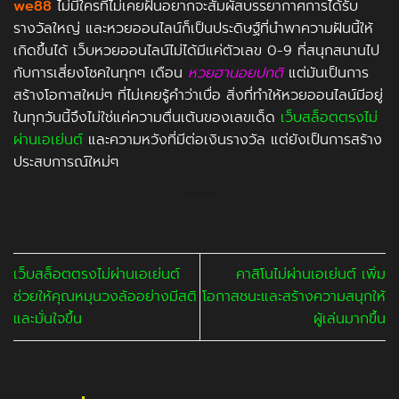
we88
ไม่มีใครที่ไม่เคยฝันอยากจะสัมผัสบรรยากาศการได้รับ
รางวัลใหญ่ และหวยออนไลน์ก็เป็นประดิษฐ์ที่นำพาความฝันนี้ให้
เกิดขึ้นได้ เว็บหวยออนไลน์ไม่ได้มีแค่ตัวเลข 0-9 ที่สนุกสนานไป
กับการเสี่ยงโชคในทุกๆ เดือน
หวยฮานอยปกติ
แต่มันเป็นการ
สร้างโอกาสใหม่ๆ ที่ไม่เคยรู้คำว่าเบื่อ สิ่งที่ทำให้หวยออนไลน์มีอยู่
ในทุกวันนี้จึงไม่ใช่แค่ความตื่นเต้นของเลขเด็ด
เว็บสล็อตตรงไม่
ผ่านเอเย่นต์
และความหวังที่มีต่อเงินรางวัล แต่ยังเป็นการสร้าง
ประสบการณ์ใหม่ๆ
เว็บสล็อตตรงไม่ผ่านเอเย่นต์
คาสิโนไม่ผ่านเอเย่นต์ เพิ่ม
ช่วยให้คุณหมุนวงล้ออย่างมีสติ
โอกาสชนะและสร้างความสนุกให้
และมั่นใจขึ้น
ผู้เล่นมากขึ้น