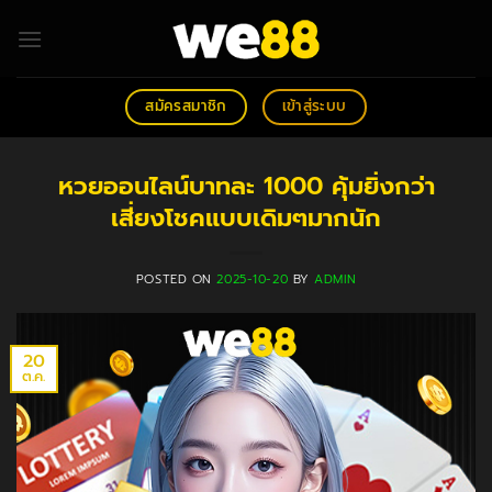
ข้าม
ไป
ยัง
เนื้อหา
สมัครสมาชิก
เข้าสู่ระบบ
หวยออนไลน์บาทละ 1000 คุ้มยิ่งกว่า
เสี่ยงโชคแบบเดิมๆมากนัก
POSTED ON
2025-10-20
BY
ADMIN
20
ต.ค.