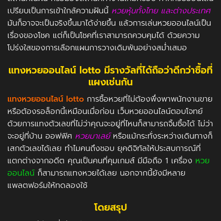
เปรียบเป็นการเข้าใกล้ความฝันนี้
หวยหุ้นทั้งไทย และต่างประเทศ
มันก็อาจจะเป็นจริงขึ้นมาได้ง่ายขึ้น แล้วการเล่นหวยออนไลน์เป็น
เรื่องของโชค แต่ก็เป็นโชคที่เราสามารถควบคุมได้ ด้วยความ
โปร่งใสของการเลือกแผนการวางเดิมพันอย่างสม่ำเสมอ
แทงหวยออนไลน์ lotto มีรางวัลที่ได้ถือว่าดีกว่าซื้อที่
แผงเช่นกัน
แทงหวยออนไลน์ lotto
การซื้อหวยที่ไม่ต้องพึ่งพาพนักงานขาย
หรือต้องรอล็อกนี้เหมือนเมื่อก่อน เว็บหวยออนไลน์ตอบโจทย์
ด้วยการแทงตัวเลขที่ไม่ว่าคุณจะอยู่ที่ไหนก็สามารถจิ้มซื้อได้ ไม่ว่า
จะอยู่ที่บ้าน ออฟฟิศ
หวยมาเลย์
หรือแม้กระทั่งระหว่างเดินทางก็
เสกตัวเลขได้เลย ทำไมคนถึงชอบ ยุคดิจิทัลให้ประสบการณ์ที่
แตกต่างจากอดีต คุณเป็นคนที่คุมเกมส์ มีมือถือ 1 เครื่อง
หวย
ออนไลน์
ก็สามารถแทงหวยได้เลย นอกจากนี้ยังมีหลาย
แพลตฟอร์มให้ทดลองใช้
โดยสรุป