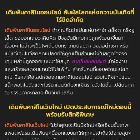
เดิมพันคาสิโนออนไลน์ สัมผัสโลกแห่งความบันเทิงที่
ไร้ขีดจำกัด
เดิมพันคาสิโนออนไลน์
ถ้าคุณคิดว่าเป็นแค่บาคาร่า สล็อต หรือรู
เล็ต ขอบอกเลยว่าคิดผิด ปัจจุบันมีเกมใหม่ถูกพัฒนาขึ้นมา
เรื่อยๆ ไม่ว่าจะเป็นไพ่เสือมังกร เกมยิงปลา วงล้อนำโชค หรือ
แม้แต่เกมโชว์สดสุดแปลกที่ให้คุณเป็นส่วนหนึ่งในสตูดิโอจริง
เกมเหล่านี้ถูกออกแบบมาให้สนุก
คาสิโนลิขสิทธิ์แท้
เข้าใจง่าย
และสร้างผลตอบแทนได้ไม่แพ้กัน สำหรับคนที่ชอบความแปลก
ใหม่ นี่แหละคือเสน่ห์ของเกมคาสิโนออนไลน์ รวมไปถึงเกมแบบ
แจ็คพอตโบนัสและทัวร์นาเมนต์ที่แจกเงินรางวัลไม่อั้น เปลี่ยนทุก
วันธรรมดาให้กลายเป็นวันที่มีสีสัน
เดิมพันคาสิโนเว็บใหม่ เปิดประสบการณ์ใหม่ตอนนี้
พร้อมรับสิทธิพิเศษ
เดิมพันคาสิโนเว็บใหม่
ไม่ว่าคุณจะเป็นมือใหม่หรือเซียนขั้นเทพ
แพลตฟอร์มเดิมพันยุคนี้ออกแบบมาให้ทุกคนเข้าถึงได้ง่ายสุดๆ