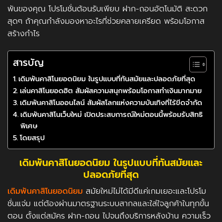
พันของคุณ โปรโมชั่นต้อนรับเพียบ ฝาก-ถอนอัตโนมัติ สะดวก
สุดๆ ถ้าคุณกำลังมองหาอะไรที่ช่วยคลายเครียด พร้อมโอกาส
สร้างกำไร
สารบัญ
เดิมพันคาสิโนยอดนิยม ในรูปแบบที่ทันสมัยและปลอดภัยที่สุด
เล่นคาสิโนยอดฮิต สัมผัสความสนุกพร้อมโอกาสทำเงินมากมาย
เดิมพันคาสิโนออนไลน์ สัมผัสโลกแห่งความบันเทิงที่ไร้ขีดจำกัด
เดิมพันคาสิโนเว็บใหม่ เปิดประสบการณ์ใหม่ตอนนี้พร้อมรับสิทธิ
พิเศษ
โดยสรุป
เดิมพันคาสิโนยอดนิยม ในรูปแบบที่ทันสมัยและ
ปลอดภัยที่สุด
เดิมพันคาสิโนยอดนิยม
สมัยใหม่ไม่ได้มีดีแค่เกมเยอะและโปรโม
ชั่นแจ่ม แต่ต้องผ่านมาตรฐานระบบสากลและใส่ใจลูกค้าในทุกขั้น
ตอน ตั้งแต่สมัคร ฝาก-ถอน ไปจนถึงบริการหลังบ้าน ความเร็ว