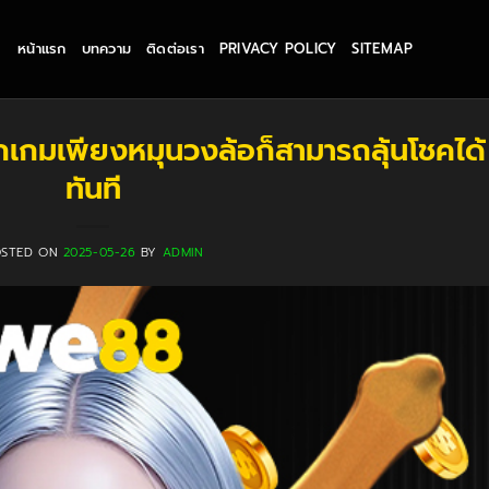
หน้าแรก
บทความ
ติดต่อเรา
PRIVACY POLICY
SITEMAP
ทุกเกมเพียงหมุนวงล้อก็สามารถลุ้นโชคได้
ทันที
OSTED ON
2025-05-26
BY
ADMIN