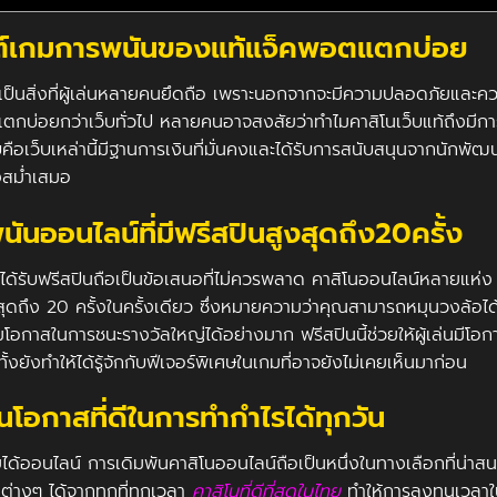
ซต์เกมการพนันของแท้แจ็คพอตแตกบ่อย
้เป็นสิ่งที่ผู้เล่นหลายคนยึดถือ เพราะนอกจากจะมีความปลอดภัยและค
จะแตกบ่อยกว่าเว็บทั่วไป หลายคนอาจสงสัยว่าทำไมคาสิโนเว็บแท้ถึงมีก
อเว็บเหล่านี้มีฐานการเงินที่มั่นคงและได้รับการสนับสนุนจากนักพัฒ
งสม่ำเสมอ
นันออนไลน์ที่มีฟรีสปินสูงสุดถึง20ครั้ง
ารได้รับฟรีสปินถือเป็นข้อเสนอที่ไม่ควรพลาด คาสิโนออนไลน์หลายแห่ง
ูงสุดถึง 20 ครั้งในครั้งเดียว ซึ่งหมายความว่าคุณสามารถหมุนวงล้อได
่มโอกาสในการชนะรางวัลใหญ่ได้อย่างมาก ฟรีสปินนี้ช่วยให้ผู้เล่นมีโอก
งยังทำให้ได้รู้จักกับฟีเจอร์พิเศษในเกมที่อาจยังไม่เคยเห็นมาก่อน
็นโอกาสที่ดีในการทำกำไรได้ทุกวัน
้ออนไลน์ การเดิมพันคาสิโนออนไลน์ถือเป็นหนึ่งในทางเลือกที่น่าสน
่างๆ ได้จากทุกที่ทุกเวลา
คาสิโนที่ดีที่สุดในไทย
ทำให้การลงทุนเวลา