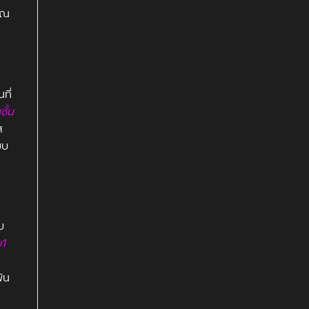
คุณ
ที่
ชั้น
ส
บบ
บ
บ1
ัน