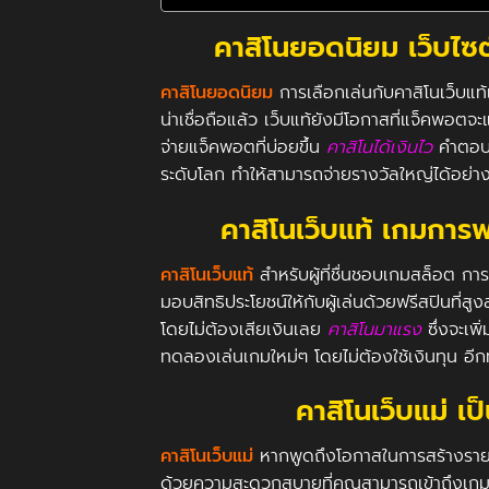
คาสิโนยอดนิยม เว็บไ
คาสิโนยอดนิยม
การเลือกเล่นกับคาสิโนเว็บแท
น่าเชื่อถือแล้ว เว็บแท้ยังมีโอกาสที่แจ็คพอต
จ่ายแจ็คพอตที่บ่อยขึ้น
คาสิโนได้เงินไว
คำตอบคื
ระดับโลก ทำให้สามารถจ่ายรางวัลใหญ่ได้อย่า
คาสิโนเว็บแท้ เกมการพ
คาสิโนเว็บแท้
สำหรับผู้ที่ชื่นชอบเกมสล็อต ก
มอบสิทธิประโยชน์ให้กับผู้เล่นด้วยฟรีสปินที่ส
โดยไม่ต้องเสียเงินเลย
คาสิโนมาแรง
ซึ่งจะเพิ
ทดลองเล่นเกมใหม่ๆ โดยไม่ต้องใช้เงินทุน อีกทั้
คาสิโนเว็บแม่ เป
คาสิโนเว็บแม่
หากพูดถึงโอกาสในการสร้างรายได
ด้วยความสะดวกสบายที่คุณสามารถเข้าถึงเกมต