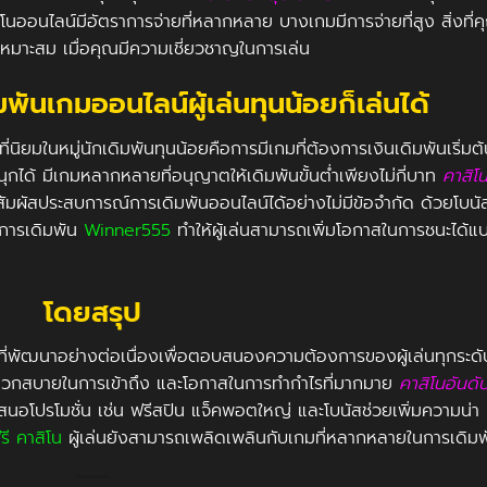
โนออนไลน์มีอัตราการจ่ายที่หลากหลาย บางเกมมีการจ่ายที่สูง สิ่งที่
่เหมาะสม เมื่อคุณมีความเชี่ยวชาญในการเล่น
มพันเกมออนไลน์ผู้เล่นทุนน้อยก็เล่นได้
ที่นิยมในหมู่นักเดิมพันทุนน้อยคือการมีเกมที่ต้องการเงินเดิมพันเริ่มต้น
ุกได้ มีเกมหลากหลายที่อนุญาตให้เดิมพันขั้นต่ำเพียงไม่กี่บาท
คาสิโน
สัมผัสประสบการณ์การเดิมพันออนไลน์ได้อย่างไม่มีข้อจำกัด ด้วยโบนั
องการเดิมพัน
Winner555
ทำให้ผู้เล่นสามารถเพิ่มโอกาสในการชนะได้แ
โดยสรุป
ี่พัฒนาอย่างต่อเนื่องเพื่อตอบสนองความต้องการของผู้เล่นทุกระดั
ะดวกสบายในการเข้าถึง และโอกาสในการทำกำไรที่มากมาย
คาสิโนอันดั
ารเสนอโปรโมชั่น เช่น ฟรีสปิน แจ็คพอตใหญ่ และโบนัสช่วยเพิ่มความน่า
ี คาสิโน
ผู้เล่นยังสามารถเพลิดเพลินกับเกมที่หลากหลายในการเดิมพ