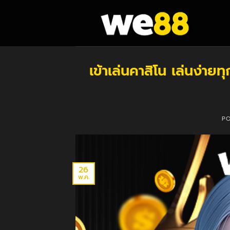
ข้าม
ไป
ยัง
เนื้อหา
เข้าเล่นคาสิโน เล่นง่าย
P
26
พ.ค.