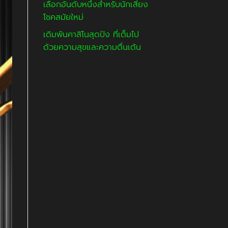
เลือกอันดับหนึ่งสำหรับนักเสี่ยง
โชคสมัยใหม่
เดิมพันคาสิโนสุดปัง ที่เต็มไป
ด้วยความสุขและความตื่นเต้น