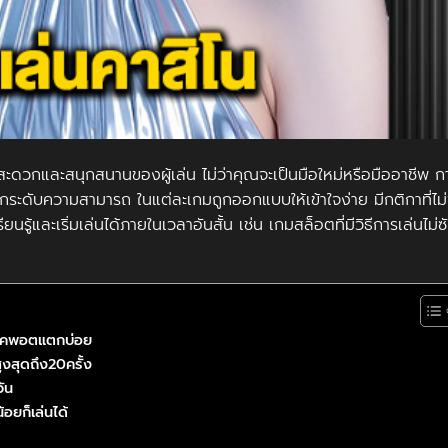
ดวกและสนุกสนานของผู้เล่น ไม่ว่าคุณจะเป็นมือใหม่หรือมืออาชีพ ก
กระดับความสามารถ ในแต่ละเกมถูกออกแบบให้เข้าใจง่าย มีกติกาที่ไม่
ยนรู้และเริ่มเล่นได้ภายในเวลาอันสั้น เช่น เกมสล็อตที่มีวิธีการเล่นไม่ซ
จ็คพอตแตกบ่อย
ูงสุดถึง20ครั้ง
วัน
้อยก็เล่นได้