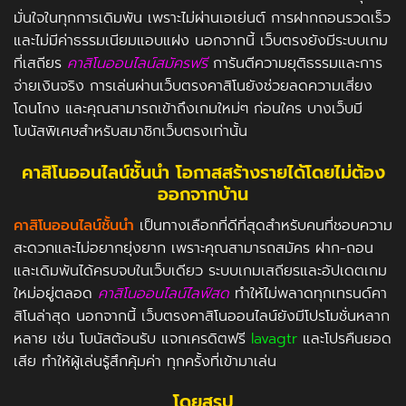
มั่นใจในทุกการเดิมพัน เพราะไม่ผ่านเอเย่นต์ การฝากถอนรวดเร็ว
และไม่มีค่าธรรมเนียมแอบแฝง นอกจากนี้ เว็บตรงยังมีระบบเกม
ที่เสถียร
คาสิโนออนไลน์สมัครฟรี
การันตีความยุติธรรมและการ
จ่ายเงินจริง การเล่นผ่านเว็บตรงคาสิโนยังช่วยลดความเสี่ยง
โดนโกง และคุณสามารถเข้าถึงเกมใหม่ๆ ก่อนใคร บางเว็บมี
โบนัสพิเศษสำหรับสมาชิกเว็บตรงเท่านั้น
คาสิโนออนไลน์ชั้นนำ โอกาสสร้างรายได้โดยไม่ต้อง
ออกจากบ้าน
คาสิโนออนไลน์ชั้นนำ
เป็นทางเลือกที่ดีที่สุดสำหรับคนที่ชอบความ
สะดวกและไม่อยากยุ่งยาก เพราะคุณสามารถสมัคร ฝาก-ถอน
และเดิมพันได้ครบจบในเว็บเดียว ระบบเกมเสถียรและอัปเดตเกม
ใหม่อยู่ตลอด
คาสิโนออนไลน์ไลฟ์สด
ทำให้ไม่พลาดทุกเทรนด์คา
สิโนล่าสุด นอกจากนี้ เว็บตรงคาสิโนออนไลน์ยังมีโปรโมชั่นหลาก
หลาย เช่น โบนัสต้อนรับ แจกเครดิตฟรี
lavagtr
และโปรคืนยอด
เสีย ทำให้ผู้เล่นรู้สึกคุ้มค่า ทุกครั้งที่เข้ามาเล่น
โดยสรุป