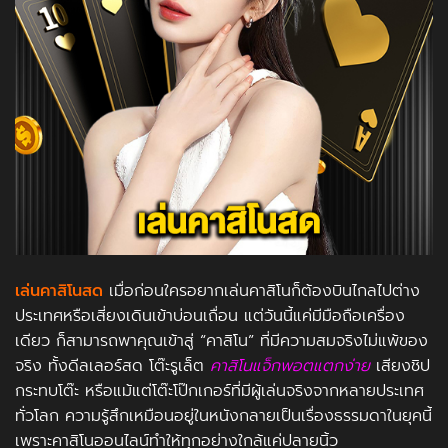
เล่นคาสิโนสด
เมื่อก่อนใครอยากเล่นคาสิโนก็ต้องบินไกลไปต่าง
ประเทศหรือเสี่ยงเดินเข้าบ่อนเถื่อน แต่วันนี้แค่มีมือถือเครื่อง
เดียว ก็สามารถพาคุณเข้าสู่ “คาสิโน” ที่มีความสมจริงไม่แพ้ของ
จริง ทั้งดีลเลอร์สด โต๊ะรูเล็ต
คาสิโนแจ็กพอตแตกง่าย
เสียงชิป
กระทบโต๊ะ หรือแม้แต่โต๊ะโป๊กเกอร์ที่มีผู้เล่นจริงจากหลายประเทศ
ทั่วโลก ความรู้สึกเหมือนอยู่ในหนังกลายเป็นเรื่องธรรมดาในยุคนี้
เพราะคาสิโนออนไลน์ทำให้ทุกอย่างใกล้แค่ปลายนิ้ว