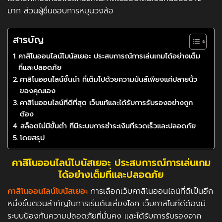
มาก ส่วนผู้ชื่นชอบการหมุนวงล้อ
สารบัญ
คาสิโนออนไลน์โบนัสเยอะ ประสบการณ์การเล่นเกมได้อย่างเต็ม
ที่และปลอดภัย
คาสิโนออนไลน์ชั้นนำ ที่เต็มไปด้วยความมันส์เพียงแค่ปลายนิ้ว
ของคุณเอง
คาสิโนออนไลน์ที่ดีที่สุด เว็บแท้และได้รับการรับรองอย่างถูก
ต้อง
สล็อตไม่มีขั้นต่ำ ที่มีระบบการชำระเงินที่รวดเร็วและปลอดภัย
โดยสรุป
คาสิโนออนไลน์โบนัสเยอะ ประสบการณ์การเล่นเกม
ได้อย่างเต็มที่และปลอดภัย
คาสิโนออนไลน์โบนัสเยอะ
การเลือกเว็บคาสิโนออนไลน์ที่ดีเป็นอีก
หนึ่งขั้นตอนสำคัญในการเริ่มต้นเสี่ยงโชค เว็บคาสิโนที่ดีต้องมี
ระบบป้องกันความปลอดภัยที่มั่นคง และได้รับการรับรองจาก