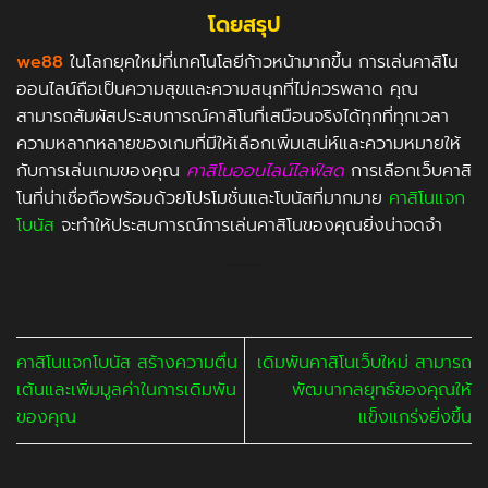
โดยสรุป
we88
ในโลกยุคใหม่ที่เทคโนโลยีก้าวหน้ามากขึ้น การเล่นคาสิโน
ออนไลน์ถือเป็นความสุขและความสนุกที่ไม่ควรพลาด คุณ
สามารถสัมผัสประสบการณ์คาสิโนที่เสมือนจริงได้ทุกที่ทุกเวลา
ความหลากหลายของเกมที่มีให้เลือกเพิ่มเสน่ห์และความหมายให้
กับการเล่นเกมของคุณ
คาสิโนออนไลน์ไลฟ์สด
การเลือกเว็บคาสิ
โนที่น่าเชื่อถือพร้อมด้วยโปรโมชั่นและโบนัสที่มากมาย
คาสิโนแจก
โบนัส
จะทำให้ประสบการณ์การเล่นคาสิโนของคุณยิ่งน่าจดจำ
คาสิโนแจกโบนัส สร้างความตื่น
เดิมพันคาสิโนเว็บใหม่ สามารถ
เต้นและเพิ่มมูลค่าในการเดิมพัน
พัฒนากลยุทธ์ของคุณให้
ของคุณ
แข็งแกร่งยิ่งขึ้น