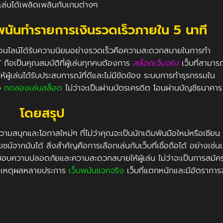
้เล่นได้เพลิดเพลินกับเกมต่างๆ
ว็บพนันทำรายการเงินรวดเร็วภายใน 5 นาที
อตออนไลน์ได้รับความนิยมอย่างรวดเร็วคือความสะดวกสบายในการทำ
ถือเป็นคุณสมบัติที่ผู้เล่นทุกคนต้องการ
สล็อตเว็บจริง
เว็บที่สามาร
ผู้เล่นได้รับประสบการณ์ที่ดีและไม่มีขัดข้อง ระบบการทำธุรกรรมใน
าง
ทดลองเล่นสล็อต
ไม่ว่าจะเป็นผ่านบัตรเครดิต โอนผ่านบัญชีธนาคาร
โดยสรุป
มสนุกและโอกาสใหม่ๆ ที่ไม่ว่าคุณจะเป็นนักเดิมพันมือใหม่หรือเซียน
จากมันได้ สิ่งสำคัญคือการเลือกเล่นกับเว็บที่เชื่อถือได้ อย่างเช่นเ
มอบความปลอดภัยและความสะดวกสบายให้ผู้เล่น ไม่ว่าจะเป็นการสมัค
ด้วยเหตุผลหลายประการ
เว็บพนันแจกจริง
เว็บที่แตกหนักและมีอัตราการ