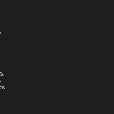
ถ
ว็บ
ร
จ่าย