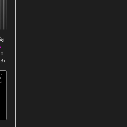
ู้
ม
มี
ช้า