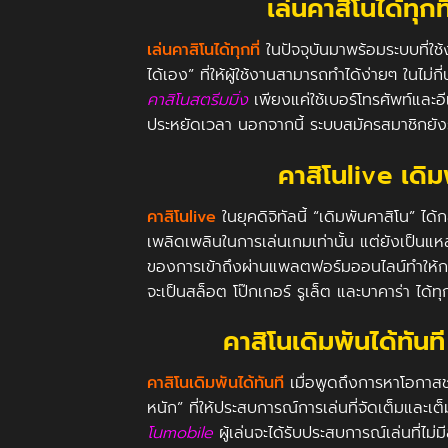
เล่นคาสิโนได้ทุ
เล่นคาสิโนได้ทุกที่
ในปัจจุบันมาพร้อมระบบที่ใ
ได้เอง” ที่ให้ผู้ใช้งานสามารถทำได้ง่ายๆ ในไม่ก
คาสิโนสตรีมมิ่ง
เพียงแค่ใช้เบอร์โทรศัพท์และอ
ประหยัดเวลา นอกจากนี้ ระบบสมัครสมาชิกยัง
คาสิโนlive เดิ
คาสิโนlive
ในยุคดิจิทัลนี้ “เดิมพันคาสิโน” ไ
เพลิดเพลินในการเล่นเกมเท่านั้น แต่ยังเป็น
ของการเข้าถึงผ่านแพลตฟอร์มออนไลน์ทำให้การเ
จะเป็นสล็อต โป๊กเกอร์ รูเล็ต และบาคาร่า ได้ทุ
คาสิโนเดิมพันได้ทัน
คาสิโนเดิมพันได้ทันที
เมื่อพูดถึงการหาโอกาสช
หนัก” ที่ให้ประสบการณ์การเล่นที่จัดเต็มและ
โนmobile
ผู้เล่นจะได้รับประสบการณ์เล่นที่ไม่