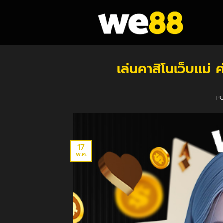
ข้าม
ไป
ยัง
เนื้อหา
เล่นคาสิโนเว็บแม่ 
P
17
พ.ค.