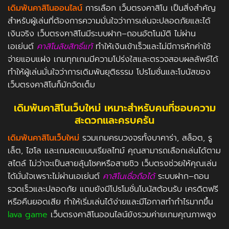
เดิมพันคาสิโนออนไลน์
การเลือก เว็บตรงคาสิโน เป็นสิ่งสำคัญ
สำหรับผู้เล่นที่ต้องการความมั่นใจว่าการเล่นจะปลอดภัยและได้
เงินจริง เว็บตรงคาสิโนมีระบบฝาก–ถอนอัตโนมัติ ไม่ผ่าน
เอเย่นต์
คาสิโนลิขสิทธิ์แท้
ทำให้เงินเข้าเร็วและไม่มีการหักค่าใช้
จ่ายแอบแฝง เกมทุกเกมมีความโปร่งใสและตรวจสอบผลลัพธ์ได้
ทำให้ผู้เล่นมั่นใจว่าการเดิมพันยุติธรรม โปรโมชั่นและโบนัสของ
เว็บตรงคาสิโนก็มักจัดเต็ม
เดิมพันคาสิโนเว็บใหม่ เหมาะสำหรับคนที่ชอบความ
สะดวกและครบครัน
เดิมพันคาสิโนเว็บใหม่
รวมเกมครบวงจรทั้งบาคาร่า, สล็อต, รู
เล็ต, ไฮโล และเกมสดแบบเรียลไทม์ คุณสามารถเลือกเล่นได้ตาม
สไตล์ ไม่ว่าจะเป็นสายลุ้นโชคหรือสายชิว เว็บตรงช่วยให้คุณเล่น
ได้มั่นใจเพราะไม่ผ่านเอเย่นต์
คาสิโนเชื่อถือได้
ระบบฝาก–ถอน
รวดเร็วและปลอดภัย แถมยังมีโปรโมชั่นโบนัสต้อนรับ เครดิตฟรี
หรือคืนยอดเสีย ทำให้เริ่มเล่นได้ง่ายและมีโอกาสทำกำไรมากขึ้น
lava game
เว็บตรงคาสิโนออนไลน์ยังรวมค่ายเกมคุณภาพสูง