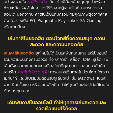
อย่างสบายใจ
คาสิโนโบนัส
เว็บแท้จะมีทีมสนับสนุนลูกค้าพร้อม
ช่วยเหลือ 24 ชั่วโมง และมีรีวิวจากผู้เล่นจริงที่สามารถตรวจ
สอบได้ นอกจากนี้ คาสิโนเว็บแท้มักรวมเกมคุณภาพสูงจากค่าย
ดัง ไม่ว่าจะเป็น PG, Pragmatic Play, Joker, SA Gaming
หรือค่ายอื่นๆ
เล่นคาสิโนยอดฮิต ตอบโจทย์ทั้งความสนุก ความ
สะดวก และความปลอดภัย
เล่นคาสิโนยอดฮิต
ยุคใหม่ไม่ได้เป็นแค่พื้นที่เล่นเกม แต่เป็นศูนย์
รวมความบันเทิงครบวงจร ทั้ง บาคาร่า, สล็อต, ไฮโล, รูเล็ต, ไพ่
เสือมังกร และเกมสดแบบเรียลไทม์ที่คุณสามารถสนทนากับดีล
เลอร์ได้
คาสิโนไม่มีติดเทิร์น
การสมัครเว็บคาสิโนส่วนใหญ่ใช้เวลา
ไม่กี่นาที และมีโปรโมชั่นต้อนรับผู้เล่นใหม่ เช่น เครดิตฟรี, โบนัส
ฝากเงินครั้งแรก หรือแจกฟรีสปิน ทำให้คุณเริ่มเล่นได้ทันทีโดยไม่
ต้องลงทุนเยอะ
เดิมพันคาสิโนออนไลน์ ทำให้ทุกการเล่นสะดวกและ
รวดเร็วแบบไร้กังวล