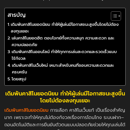
สารบัญ
เดิมพันคาสิโนยอดนิยม ทำให้ผู้เล่นมีโอกาสชนะสูงขึ้นโดยไม่ต้อง
ลงทุนเยอะ
เล่นคาสิโนยอดฮิต ตอบโจทย์ทั้งความสนุก ความสะดวก และ
ความปลอดภัย
เดิมพันคาสิโนออนไลน์ ทำให้ทุกการเล่นสะดวกและรวดเร็วแบบ
ไร้กังวล
เดิมพันคาสิโนเว็บใหม่ เหมาะสำหรับคนที่ชอบความสะดวกและ
ครบครัน
โดยสรุป
เดิมพันคาสิโนยอดนิยม ทำให้ผู้เล่นมีโอกาสชนะสูงขึ้น
โดยไม่ต้องลงทุนเยอะ
เดิมพันคาสิโนยอดนิยม
การเลือก คาสิโนเว็บแท้ เป็นเรื่องสำคัญ
มาก เพราะจะทำให้คุณไม่ต้องกังวลเรื่องการโดนโกง ระบบฝาก–
ถอนอัตโนมัติและการยืนยันตัวตนแบบปลอดภัยช่วยให้คุณเล่นได้