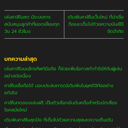
เล่นคาสิโนสด มีระบบการ
เดิมพันคาสิโนเว็บใหม่ ที่น่าเชื่อ
สนับสนุนลูกค้าที่ยอดเยี่ยมทุก
ถือและเต็มไปด้วยความมันส์ไร้
วัน 24 ชั่วโมง
ขีดจำกัด
บทความล่าสุด
เล่นคาสิโนบนโทรศัพท์มือถือ ก็ช่วยเพิ่มโอกาสทำกำไรให้กับผู้เล่น
อย่างต่อเนื่อง
คาสิโนเชื่อถือได้ มอบประสบการณ์เดิมพันในยุคดิจิทัลอย่าง
แท้จริง
คาสิโนทดลองเล่นฟรี เป็นตัวเลือกอันดับหนึ่งสำหรับนักเสี่ยง
โชคสมัยใหม่
เดิมพันคาสิโนสุดปัง ที่เต็มไปด้วยความสุขและความตื่นเต้น