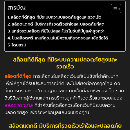
สารบัญ
สล็อตที่ดีที่สุด ที่มีระบบความปลอดภัยสูงและรวดเร็ว
สล็อตแตกดี มีบริการที่รวดเร็วเร้าใจและปลอดภัยที่สุด
แหล่งรวมสล็อต ที่มีโบนัสและโปรโมชั่นที่มีมูลค่าสูงกว่า
ปั่นสล็อตฟรี เกมที่คุณเล่นมีความเที่ยงตรงและเชื่อถือได้
โดยสรุป
สล็อตที่ดีที่สุด ที่มีระบบความปลอดภัยสูงและ
รวดเร็ว
สล็อตที่ดีที่สุด
การเลือกเล่นสล็อตเว็บแท้เป็นสิ่งที่สำคัญมาก
เพื่อให้คุณได้รับประสบการณ์ที่ดีและไม่เสี่ยงต่อการถูกโกง ดัง
นั้นควรตรวจสอบใบอนุญาตและความเป็นมืออาชีพของเว็บ รวม
ถึงรีวิวจากผู้ใช้งานและการบริการลูกค้าที่รวดเร็วและตอบสนอง
สล็อตแตกง่าย
ที่สำคัญที่สุดคือควรเลือกเว็บที่มีระบบความ
ปลอดภัยสูง เพื่อรักษาข้อมูลและเงินของคุณ
สล็อตแตกดี มีบริการที่รวดเร็วเร้าใจและปลอดภัย