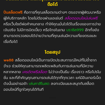
ถือได้
ปั่นสล็อตฟรี
คือการที่คุณสล็อตเกมต่างๆ ตรงจากผู้พัฒนาหรือ
ผู้ให้บริการหลัก โดยไม่ต้องผ่านเอเย่นต์
สล็อตออนไลน์เล่นฟรี
หรือเว็บไซต์พ่อค้าคนกลาง ทำให้คุณมั่นใจได้ในเรื่องของการจ่าย
เงินจริง ไม่มีการบิดเบี้ยว หรือโกงในเกม
บราซิล999
อีกทั้งยัง
สามารถตรวจสอบได้ง่ายว่าเกมที่คุณเล่นมีความเที่ยงตรงและ
เชื่อถือได้
โดยสรุป
we88
สล็อตออนไลน์เป็นการเปิดประสบการณ์ใหม่ที่ไม่ซ้ำซาก
จำเจ ช่วยให้คุณสามารถเพลิดเพลินกับการเล่นเกมที่มีความ
หลากหลาย
เครดิตฟรีสล็อต
ไม่ว่าจะเป็นธีม เรื่องราว หรือโปรโม
ชั่น และที่สำคัญคุณสามารถเล่นได้ทุกที่ทุกเวลา แค่มีอินเทอร์เน็ต
ดังนั้นอย่ารอช้า
เล่นคาสิโนสด
ลงทะเบียนและสนุกกับสล็อต
ออนไลน์ที่ถูกใจคุณได้ทันที