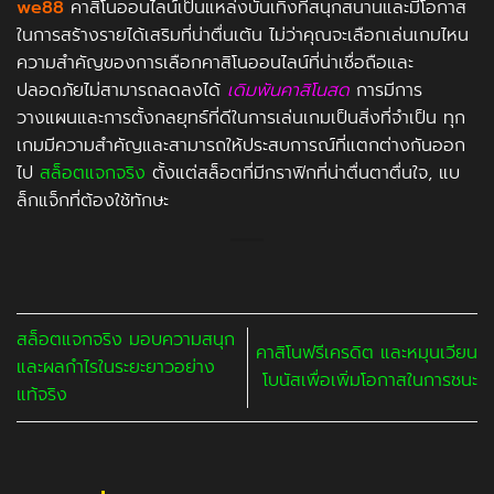
we88
คาสิโนออนไลน์เป็นแหล่งบันเทิงที่สนุกสนานและมีโอกาส
ในการสร้างรายได้เสริมที่น่าตื่นเต้น ไม่ว่าคุณจะเลือกเล่นเกมไหน
ความสำคัญของการเลือกคาสิโนออนไลน์ที่น่าเชื่อถือและ
ปลอดภัยไม่สามารถลดลงได้
เดิมพันคาสิโนสด
การมีการ
วางแผนและการตั้งกลยุทธ์ที่ดีในการเล่นเกมเป็นสิ่งที่จำเป็น ทุก
เกมมีความสำคัญและสามารถให้ประสบการณ์ที่แตกต่างกันออก
ไป
สล็อตแจกจริง
ตั้งแต่สล็อตที่มีกราฟิกที่น่าตื่นตาตื่นใจ, แบ
ล็กแจ็กที่ต้องใช้ทักษะ
สล็อตแจกจริง มอบความสนุก
คาสิโนฟรีเครดิต และหมุนเวียน
และผลกำไรในระยะยาวอย่าง
โบนัสเพื่อเพิ่มโอกาสในการชนะ
แท้จริง