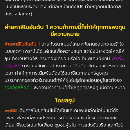
แข่งขันหลายระดับ ตั้งแต่มือใหม่จนถึงโปร ทำให้ทุกคนมีโอกาส
ลุ้นรางวัลใหญ่
ค่ายคาสิโนอันดับ 1 ความท้าทายนี้ก็ทำให้ทุกการลงทุน
มีความหมาย
ค่ายคาสิโนอันดับ 1
สายทัวร์นาเมนต์เหมาะกับคนชอบความเร้าใจ
แบบสุดๆ เพราะไม่ใช่แค่เล่นเพื่อความสนุก แต่ยังมีรางวัลใหญ่ให้
ลุ้น ทั้งเงินรางวัล ทริปท่องเที่ยว หรือไอเท็มพิเศษในเกม
คาสิโน
สมัยใหม่
การแข่งขันแบบทัวร์นาเมนต์มีกติกาชัดเจน และระบบจับ
เวลา ทำให้ทุกการเดิมพันต้องใช้สมาธิและกลยุทธ์สูงสุด
บรรยากาศของทัวร์นาเมนต์ทำให้ผู้เล่นรู้สึกเหมือนอยู่ในเวทีจริง
รวยจังสล็อต
และความท้าทายนี้ก็ทำให้ทุกการลงทุนมีความหมาย
โดยสรุป
we88
เว็บคาสิโนยุคใหม่ไม่ได้เป็นแค่เกมพนันอีกต่อไป แต่คือ
แพลตฟอร์มที่สร้างประสบการณ์ครบวงจร ทั้งระบบภาพและ
เสียง ฟีเจอร์เล่นกับเพื่อน ชุมชนผู้เล่น การแข่งขันจริง และทัวร์